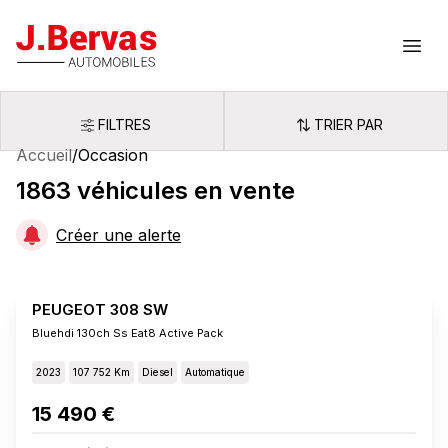
J.Bervas
Ouvr
FILTRES
TRIER PAR
Filtres
Trier par
Accueil
/
Occasion
1863
véhicules
en vente
Créer une alerte
PEUGEOT 308 SW
Bluehdi 130ch Ss Eat8 Active Pack
2023
107 752 Km
Diesel
Automatique
15 490 €