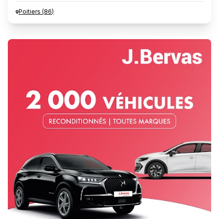
Poitiers
(
86
)