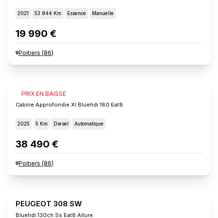
2021
53 844 Km
Essence
Manuelle
19 990 €
Poitiers
(
86
)
FIAT SCUDO
PRIX EN BAISSE
Cabine Approfondie Xl Bluehdi 180 Eat8
2025
5 Km
Diesel
Automatique
38 490 €
Poitiers
(
86
)
PEUGEOT 308 SW
Bluehdi 130ch Ss Eat8 Allure