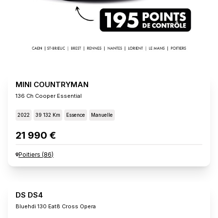
MINI COUNTRYMAN
136 Ch Cooper Essential
2022
39 132 Km
Essence
Manuelle
21 990 €
Poitiers
(
86
)
DS DS4
Bluehdi 130 Eat8 Cross Opera