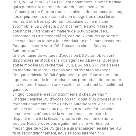
DS3, la DS4 et la DS7. La DS3 est notamment la petite berline
qui a permis à la marque de prendre son envol et de
s’émanciper de Citroën : son haut niveau de personnalisation,
ses équipements de série et son design très réussi lui ont
permis d’être très rapidement populaire sur le marché
automobile. La DS4 et la DS7 incarnent le savoir-faire du
constructeur français en matière de SUV. Spacieuses,
élégantes et ultra connectées, ces deux voitures apportent
une satisfaction totale à leur conducteur et à leurs passagers.
Pourquoi acheter votre DS d’occasion chez J.Bervas
Automobiles ?
Une trentaine de voitures d’occasion DS Automobile sont
disponibles en stock dans vos agences J.Bervas. Quel que
soit le modèle DS recherché (DS3, DS4 ou DS7), vous serez
en mesure de le trouver dans nos différentes agences.
Chaque véhicule DS fait également l’objet d’une inspection
rigoureuse lors de leur reprise, nous permettant de proposer
une voiture d’occasion en excellent état, et dont la fiabilité est
garantie.
En quoi consiste le reconditionnement chez Bervas ?
Chaque véhicule DS d’occasion fait l’objet d’un processus de
reconditionnement chez J.Bervas Automobiles. Ainsi, les
petits éclats, impacts ou rayures qui peuvent être visibles
lorsque vous découvrez la voiture pour la première fois
disparaîtront d’ici la livraison, après intervention de notre
équipe. Nous procédons également à une vérification
mécanique de votre DS grâce à un mécanicien en interne. Au
fil du reconditionnement, nous faisons intervenir un