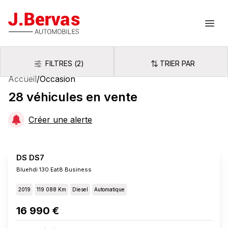
J.Bervas
Ouvr
FILTRES
(
2
)
TRIER PAR
Filtres
Trier par
Accueil
/
Occasion
28
véhicules
en vente
Créer une alerte
DS DS7
Bluehdi 130 Eat8 Business
2019
119 088 Km
Diesel
Automatique
16 990 €