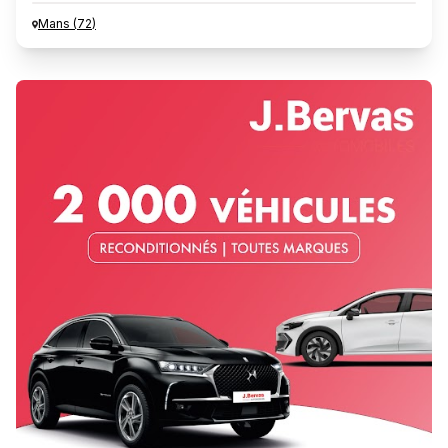
Mans
(
72
)