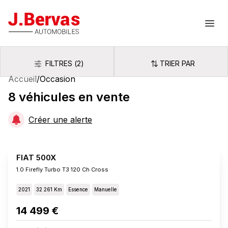
J.Bervas
Ouvr
FILTRES
(
2
)
TRIER PAR
Filtres
Trier par
Accueil
/
Occasion
8
véhicules
en vente
Créer une alerte
FIAT 500X
1.0 Firefly Turbo T3 120 Ch Cross
2021
32 261 Km
Essence
Manuelle
14 499 €