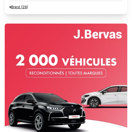
Brest
(
29
)