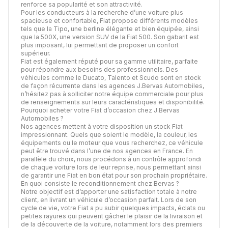
renforce sa popularité et son attractivité.
Pour les conducteurs à la recherche d’une voiture plus
spacieuse et confortable, Fiat propose différents modèles
tels que la Tipo, une berline élégante et bien équipée, ainsi
que la 500X, une version SUV de la Fiat 500. Son gabarit est
plus imposant, lui permettant de proposer un confort
supérieur.
Fiat est également réputé pour sa gamme utilitaire, parfaite
pour répondre aux besoins des professionnels. Des
véhicules comme le Ducato, Talento et Scudo sont en stock
de façon récurrente dans les agences J.Bervas Automobiles,
n’hésitez pas à solliciter notre équipe commerciale pour plus
de renseignements sur leurs caractéristiques et disponibilité.
Pourquoi acheter votre Fiat d’occasion chez J.Bervas
Automobiles ?
Nos agences mettent à votre disposition un stock Fiat
impressionnant. Quels que soient le modèle, la couleur, les
équipements ou le moteur que vous recherchez, ce véhicule
peut être trouvé dans l’une de nos agences en France. En
parallèle du choix, nous procédons à un contrôle approfondi
de chaque voiture lors de leur reprise, nous permettant ainsi
de garantir une Fiat en bon état pour son prochain propriétaire.
En quoi consiste le reconditionnement chez Bervas ?
Notre objectif est d’apporter une satisfaction totale à notre
client, en livrant un véhicule d’occasion parfait. Lors de son
cycle de vie, votre Fiat a pu subir quelques impacts, éclats ou
petites rayures qui peuvent gâcher le plaisir de la livraison et
de la découverte de la voiture, notamment lors des premiers