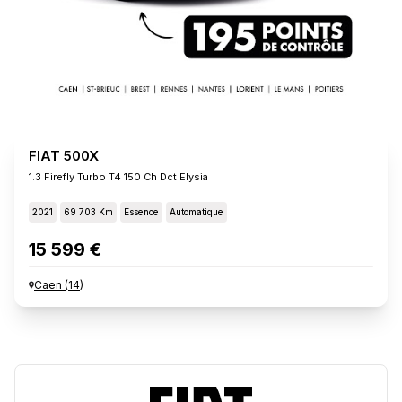
FIAT 500X
1.3 Firefly Turbo T4 150 Ch Dct Elysia
2021
69 703 Km
Essence
Automatique
15 599 €
Caen
(
14
)