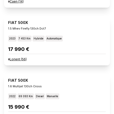
Caen
(
14
)
FIAT 500X
1.5 Mhev Firefly 130ch Dct7
2023
7 453 Km
Hybride
Automatique
17 990 €
Lorient
(
56
)
FIAT 500X
1.6 Multijet 130ch Cross
2022
69 093 Km
Diesel
Manuelle
15 990 €