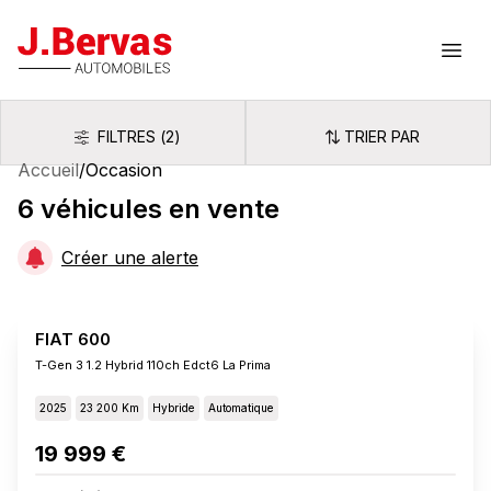
J.Bervas
Ouvr
FILTRES
(
2
)
TRIER PAR
Filtres
Trier par
Accueil
/
Occasion
6
véhicules
en vente
Créer une alerte
FIAT 600
T-Gen 3 1.2 Hybrid 110ch Edct6 La Prima
2025
23 200 Km
Hybride
Automatique
19 999 €