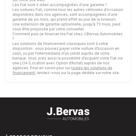
Les Fiat sont-t-elles accompagnées d’une garantie ?
Les voitures Fiat, comme tous les autres véhicules d’occasion
disponibles dans nos agences, sont accompagnées d’une
garantie de six mois, qui prend effet au jour de la livraison.
Une extension de garantie optionnelle, jusqu’à 72 mois, peut
vous être proposée par votre conseiller.
Comment puis-je financer ma Fiat chez J.Bervas Automobiles
?
Les solutions de financement classiques sont à votre
disposition : vous pouvez payer votre voiture d’occasion en
cash, ou par l’intermédiaire d’un crédit auprès de votre
banque. Vous avez aussi la possibilité d’acquérir votre Fiat via
une LOA (Location avec Option d’Achat) auprès de nos
agences. Pour en savoir plus sur
toutes les solutions de
financement
, rendez-vous sur la page dédiée sur notre site.