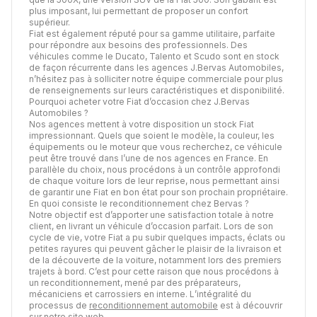
plus imposant, lui permettant de proposer un confort
supérieur.
Fiat est également réputé pour sa gamme utilitaire, parfaite
pour répondre aux besoins des professionnels. Des
véhicules comme le Ducato, Talento et Scudo sont en stock
de façon récurrente dans les agences J.Bervas Automobiles,
n’hésitez pas à solliciter notre équipe commerciale pour plus
de renseignements sur leurs caractéristiques et disponibilité.
Pourquoi acheter votre Fiat d’occasion chez J.Bervas
Automobiles ?
Nos agences mettent à votre disposition un stock Fiat
impressionnant. Quels que soient le modèle, la couleur, les
équipements ou le moteur que vous recherchez, ce véhicule
peut être trouvé dans l’une de nos agences en France. En
parallèle du choix, nous procédons à un contrôle approfondi
de chaque voiture lors de leur reprise, nous permettant ainsi
de garantir une Fiat en bon état pour son prochain propriétaire.
En quoi consiste le reconditionnement chez Bervas ?
Notre objectif est d’apporter une satisfaction totale à notre
client, en livrant un véhicule d’occasion parfait. Lors de son
cycle de vie, votre Fiat a pu subir quelques impacts, éclats ou
petites rayures qui peuvent gâcher le plaisir de la livraison et
de la découverte de la voiture, notamment lors des premiers
trajets à bord. C’est pour cette raison que nous procédons à
un reconditionnement, mené par des préparateurs,
mécaniciens et carrossiers en interne. L’intégralité du
processus de
reconditionnement automobile
est à découvrir
sur notre site web.