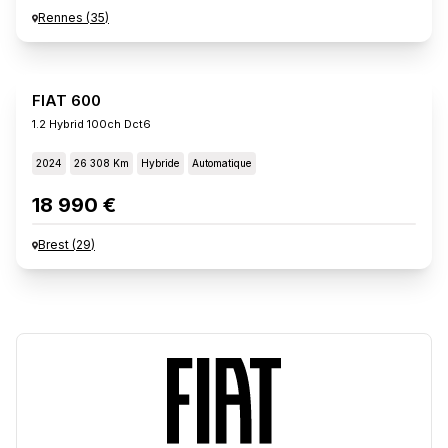
Rennes
(
35
)
FIAT 600
1.2 Hybrid 100ch Dct6
2024
26 308 Km
Hybride
Automatique
18 990 €
Brest
(
29
)