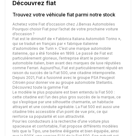
Découvrez
fiat
Trouvez votre véhicule
fiat
parmi notre stock
Achetez votre Fiat d’occasion chez J.Bervas Automobiles
Pourquoi choisir Fiat pour l’achat de votre prochaine voiture
d’occasion ?
Fiat est le diminutif de « Fabbrica Italiana Automobili Torino »,
qui se traduit en français par « fabrique italienne
d'automobiles de Turin ». C’est une marque automobile
italienne, qui a été fondée en 1899. Le passé de Fiat est
particulièrement glorieux, l’entreprise étant le pionnier
automobile italien, bien avant des marques de luxe réputées
comme Ferrari. Aujourd’hui, Fiat est particulièrement réputé en
raison du succès de la Fiat 500, une citadine intemporelle.
Depuis 2021, Fiat a fusionné avec le groupe PSA Peugeot
Citroën pour donner vie au groupe automobile Stellantis.
Découvrez toute la gamme Fiat
Le modèle le plus populaire est bien entendu la Fiat 500 :
cette citadine est l’un des plus gros succès de la marque, ce
qui s’explique par une silhouette charmante, un habitacle
attrayant et une conduite agréable. La Fiat 500 est aussi une
citadine très accessible d’un point de vue prix, ce qui
renforce sa popularité et son attractivité.
Pour les conducteurs à la recherche d’une voiture plus
spacieuse et confortable, Fiat propose différents modèles
tels que la Tipo, une berline élégante et bien équipée, ainsi
que la 500X, une version SUV de la Fiat 500. Son gabarit est