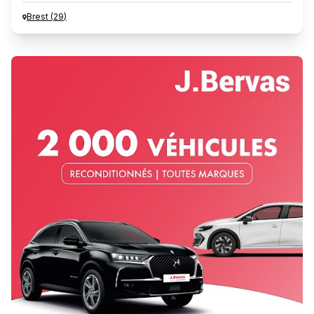
Brest
(
29
)