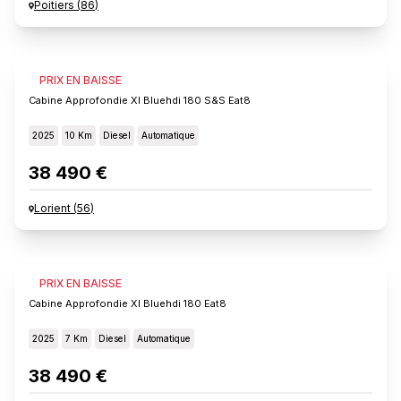
Poitiers
(
86
)
FIAT SCUDO
PRIX EN BAISSE
Cabine Approfondie Xl Bluehdi 180 S&s Eat8
2025
10 Km
Diesel
Automatique
38 490 €
Lorient
(
56
)
FIAT SCUDO
PRIX EN BAISSE
Cabine Approfondie Xl Bluehdi 180 Eat8
2025
7 Km
Diesel
Automatique
38 490 €