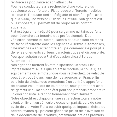
renforce sa popularité et son attractivité.
Pour les conducteurs à la recherche d’une voiture plus
spacieuse et confortable, Fiat propose différents modèles
tels que la Tipo, une berline élégante et bien équipée, ainsi
que la 500X, une version SUV de la Fiat 500. Son gabarit est
plus imposant, lui permettant de proposer un confort
supérieur.
Fiat est également réputé pour sa gamme utilitaire, parfaite
pour répondre aux besoins des professionnels. Des
véhicules comme le Ducato, Talento et Scudo sont en stock
de façon récurrente dans les agences J.Bervas Automobiles,
n’hésitez pas à solliciter notre équipe commerciale pour plus
de renseignements sur leurs caractéristiques et disponibilité.
Pourquoi acheter votre Fiat d’occasion chez J.Bervas
Automobiles ?
Nos agences mettent à votre disposition un stock Fiat
impressionnant. Quels que soient le modèle, la couleur, les
équipements ou le moteur que vous recherchez, ce véhicule
peut être trouvé dans l’une de nos agences en France. En
parallèle du choix, nous procédons à un contrôle approfondi
de chaque voiture lors de leur reprise, nous permettant ainsi
de garantir une Fiat en bon état pour son prochain propriétaire.
En quoi consiste le reconditionnement chez Bervas ?
Notre objectif est d’apporter une satisfaction totale à notre
client, en livrant un véhicule d’occasion parfait. Lors de son
cycle de vie, votre Fiat a pu subir quelques impacts, éclats ou
petites rayures qui peuvent gâcher le plaisir de la livraison et
de la découverte de la voiture, notamment lors des premiers