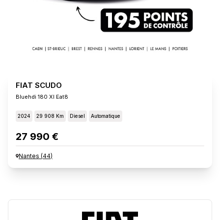
FIAT SCUDO
Bluehdi 180 Xl Eat8
2024
29 908 Km
Diesel
Automatique
27 990 €
Nantes
(
44
)