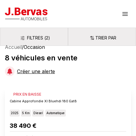
J.Bervas
Ouvr
FILTRES
(
2
)
TRIER PAR
Filtres
Trier par
Accueil
/
Occasion
8
véhicules
en vente
Créer une alerte
FIAT SCUDO
PRIX EN BAISSE
Cabine Approfondie Xl Bluehdi 180 Eat8
2025
5 Km
Diesel
Automatique
38 490 €