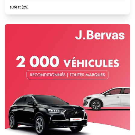
Brest
(
29
)