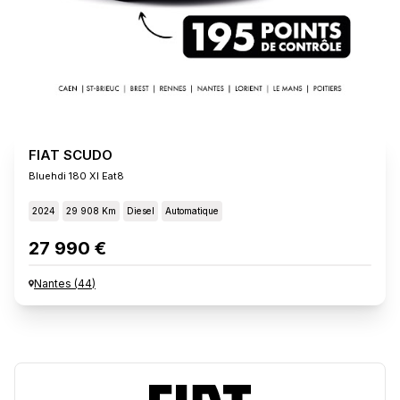
FIAT SCUDO
Bluehdi 180 Xl Eat8
2024
29 908 Km
Diesel
Automatique
27 990 €
Nantes
(
44
)