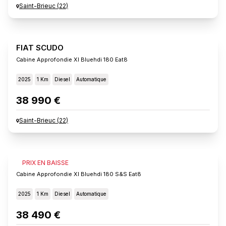
Saint-Brieuc
(
22
)
FIAT SCUDO
Cabine Approfondie Xl Bluehdi 180 Eat8
2025
1 Km
Diesel
Automatique
38 990 €
Saint-Brieuc
(
22
)
FIAT SCUDO
PRIX EN BAISSE
Cabine Approfondie Xl Bluehdi 180 S&s Eat8
2025
1 Km
Diesel
Automatique
38 490 €