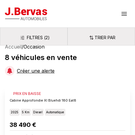
J.Bervas
Ouvr
FILTRES
(
2
)
TRIER PAR
Filtres
Trier par
Accueil
/
Occasion
8
véhicules
en vente
Créer une alerte
FIAT SCUDO
PRIX EN BAISSE
Cabine Approfondie Xl Bluehdi 180 Eat8
2025
5 Km
Diesel
Automatique
38 490 €