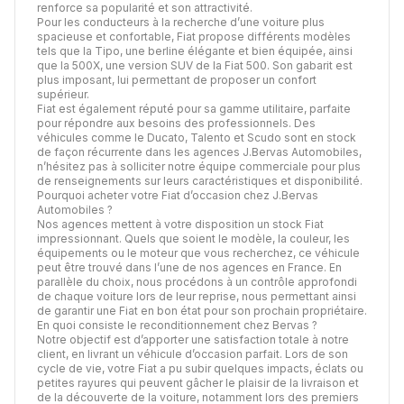
renforce sa popularité et son attractivité.
Pour les conducteurs à la recherche d’une voiture plus
spacieuse et confortable, Fiat propose différents modèles
tels que la Tipo, une berline élégante et bien équipée, ainsi
que la 500X, une version SUV de la Fiat 500. Son gabarit est
plus imposant, lui permettant de proposer un confort
supérieur.
Fiat est également réputé pour sa gamme utilitaire, parfaite
pour répondre aux besoins des professionnels. Des
véhicules comme le Ducato, Talento et Scudo sont en stock
de façon récurrente dans les agences J.Bervas Automobiles,
n’hésitez pas à solliciter notre équipe commerciale pour plus
de renseignements sur leurs caractéristiques et disponibilité.
Pourquoi acheter votre Fiat d’occasion chez J.Bervas
Automobiles ?
Nos agences mettent à votre disposition un stock Fiat
impressionnant. Quels que soient le modèle, la couleur, les
équipements ou le moteur que vous recherchez, ce véhicule
peut être trouvé dans l’une de nos agences en France. En
parallèle du choix, nous procédons à un contrôle approfondi
de chaque voiture lors de leur reprise, nous permettant ainsi
de garantir une Fiat en bon état pour son prochain propriétaire.
En quoi consiste le reconditionnement chez Bervas ?
Notre objectif est d’apporter une satisfaction totale à notre
client, en livrant un véhicule d’occasion parfait. Lors de son
cycle de vie, votre Fiat a pu subir quelques impacts, éclats ou
petites rayures qui peuvent gâcher le plaisir de la livraison et
de la découverte de la voiture, notamment lors des premiers