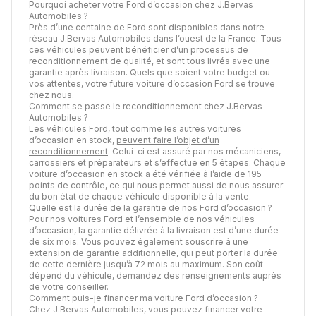
Pourquoi acheter votre Ford d’occasion chez J.Bervas
Automobiles ?
Près d’une centaine de Ford sont disponibles dans notre
réseau J.Bervas Automobiles dans l’ouest de la France. Tous
ces véhicules peuvent bénéficier d’un processus de
reconditionnement de qualité, et sont tous livrés avec une
garantie après livraison. Quels que soient votre budget ou
vos attentes, votre future voiture d’occasion Ford se trouve
chez nous.
Comment se passe le reconditionnement chez J.Bervas
Automobiles ?
Les véhicules Ford, tout comme les autres voitures
d’occasion en stock,
peuvent faire l’objet d’un
reconditionnement
. Celui-ci est assuré par nos mécaniciens,
carrossiers et préparateurs et s’effectue en 5 étapes. Chaque
voiture d’occasion en stock a été vérifiée à l’aide de 195
points de contrôle, ce qui nous permet aussi de nous assurer
du bon état de chaque véhicule disponible à la vente.
Quelle est la durée de la garantie de nos Ford d’occasion ?
Pour nos voitures Ford et l’ensemble de nos véhicules
d’occasion, la garantie délivrée à la livraison est d’une durée
de six mois. Vous pouvez également souscrire à une
extension de garantie additionnelle, qui peut porter la durée
de cette dernière jusqu’à 72 mois au maximum. Son coût
dépend du véhicule, demandez des renseignements auprès
de votre conseiller.
Comment puis-je financer ma voiture Ford d’occasion ?
Chez J.Bervas Automobiles, vous pouvez financer votre