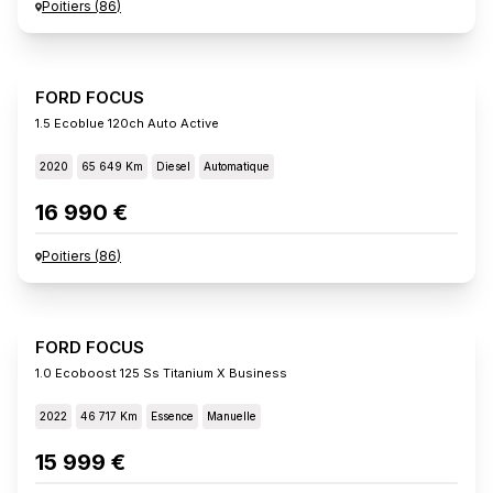
Poitiers
(
86
)
FORD FOCUS
1.5 Ecoblue 120ch Auto Active
2020
65 649 Km
Diesel
Automatique
16 990 €
Poitiers
(
86
)
FORD FOCUS
1.0 Ecoboost 125 Ss Titanium X Business
2022
46 717 Km
Essence
Manuelle
15 999 €