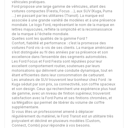
véhicules pratiques.
Ford propose une large gamme de véhicules, allant des
voitures compactes (Fiesta, Focus …), aux SUV (Kuga, Puma
…) en passant par les utilitaires (Transit). La marque est
associée à une grande variété de modèles et à une présence
mondiale. Le logo Ford, représentant le nom de la marque en
lettres majuscules, reflète la simplicité et la reconnaissance
de la marque à l'échelle mondiale.
Quelles sont les qualités de la gamme Ford ?
Confort, fiabilité et performance : c’est la promesse des
voitures Ford vis-à-vis de ses clients. La marque américaine
s’est distinguée au fil des années par sa présence et son
excellence dans l’ensemble des segments automobiles.
Les Ford Focus et Ford Fiesta sont réputées pour leur
excellent comportement routier, soutenues par leurs
motorisations qui délivrent une conduite dynamique, tout en
étant efficientes dans leur consommation de carburant.
Les amateurs de SUV trouveront leur bonheur chez Ford : le
Kuga séduit par son prix, sa connectivité, son coffre spacieux
et son design. Ceux qui recherchent une expérience plus haut
de gamme, avec un niveau de finition supérieur, trouveront
satisfaction avec la Ford Puma et ses finitions chromées, et
sa MégaBox qui permet de libérer du volume de coffre
supplémentaire.
Si vous êtes un professionnel amené à déplacer
régulièrement du matériel, le Ford Transit est un utilitaire très
polyvalent et décliné en plusieurs modèles (Custom,
Connect, Combi) pour répondre à vos besoins.