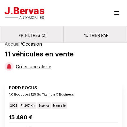
J.Bervas
Ouvr
FILTRES
(
2
)
TRIER PAR
Filtres
Trier par
Accueil
/
Occasion
11
véhicules
en vente
Créer une alerte
FORD FOCUS
1.0 Ecoboost 125 Ss Titanium X Business
2022
71 207 Km
Essence
Manuelle
15 490 €