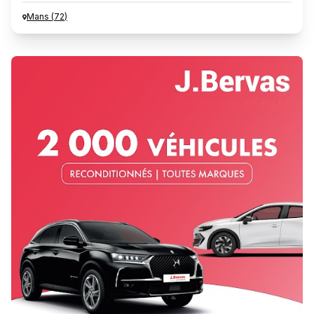
Mans
(
72
)