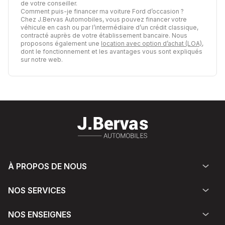
de votre conseiller.
Comment puis-je financer ma voiture Ford d’occasion ?
Chez J.Bervas Automobiles, vous pouvez financer votre
véhicule en cash ou par l’intermédiaire d’un crédit classique,
contracté auprès de votre établissement bancaire. Nous
proposons également une
location avec option d’achat (LOA)
,
dont le fonctionnement et les avantages vous sont expliqués
sur notre web.
À PROPOS DE NOUS
NOS SERVICES
NOS ENSEIGNES