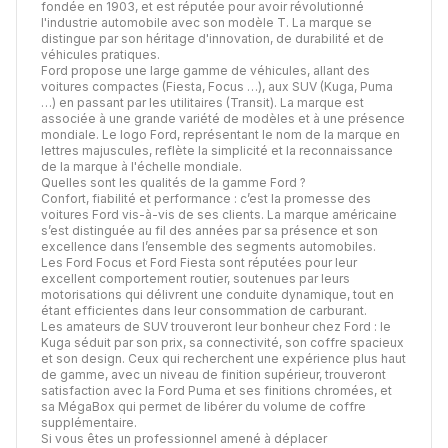
fondée en 1903, et est réputée pour avoir révolutionné
l'industrie automobile avec son modèle T. La marque se
distingue par son héritage d'innovation, de durabilité et de
véhicules pratiques.
Ford propose une large gamme de véhicules, allant des
voitures compactes (Fiesta, Focus …), aux SUV (Kuga, Puma
…) en passant par les utilitaires (Transit). La marque est
associée à une grande variété de modèles et à une présence
mondiale. Le logo Ford, représentant le nom de la marque en
lettres majuscules, reflète la simplicité et la reconnaissance
de la marque à l'échelle mondiale.
Quelles sont les qualités de la gamme Ford ?
Confort, fiabilité et performance : c’est la promesse des
voitures Ford vis-à-vis de ses clients. La marque américaine
s’est distinguée au fil des années par sa présence et son
excellence dans l’ensemble des segments automobiles.
Les Ford Focus et Ford Fiesta sont réputées pour leur
excellent comportement routier, soutenues par leurs
motorisations qui délivrent une conduite dynamique, tout en
étant efficientes dans leur consommation de carburant.
Les amateurs de SUV trouveront leur bonheur chez Ford : le
Kuga séduit par son prix, sa connectivité, son coffre spacieux
et son design. Ceux qui recherchent une expérience plus haut
de gamme, avec un niveau de finition supérieur, trouveront
satisfaction avec la Ford Puma et ses finitions chromées, et
sa MégaBox qui permet de libérer du volume de coffre
supplémentaire.
Si vous êtes un professionnel amené à déplacer