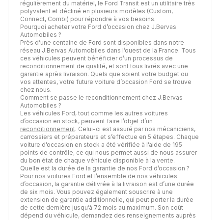
régulièrement du matériel, le Ford Transit est un utilitaire très
polyvalent et décliné en plusieurs modèles (Custom,
Connect, Combi) pour répondre à vos besoins.
Pourquoi acheter votre Ford d’occasion chez J.Bervas
Automobiles ?
Près d’une centaine de Ford sont disponibles dans notre
réseau J.Bervas Automobiles dans l’ouest de la France. Tous
ces véhicules peuvent bénéficier d’un processus de
reconditionnement de qualité, et sont tous livrés avec une
garantie après livraison. Quels que soient votre budget ou
vos attentes, votre future voiture d’occasion Ford se trouve
chez nous.
Comment se passe le reconditionnement chez J.Bervas
Automobiles ?
Les véhicules Ford, tout comme les autres voitures
d’occasion en stock,
peuvent faire l’objet d’un
reconditionnement
. Celui-ci est assuré par nos mécaniciens,
carrossiers et préparateurs et s’effectue en 5 étapes. Chaque
voiture d’occasion en stock a été vérifiée à l’aide de 195
points de contrôle, ce qui nous permet aussi de nous assurer
du bon état de chaque véhicule disponible à la vente.
Quelle est la durée de la garantie de nos Ford d’occasion ?
Pour nos voitures Ford et l’ensemble de nos véhicules
d’occasion, la garantie délivrée à la livraison est d’une durée
de six mois. Vous pouvez également souscrire à une
extension de garantie additionnelle, qui peut porter la durée
de cette dernière jusqu’à 72 mois au maximum. Son coût
dépend du véhicule, demandez des renseignements auprès