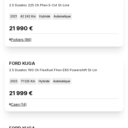
2.5 Duratec 225 Ch Phev E-Cvt St-Line
2021
42 242 Km
Hybride
Automatique
21 990 €
Poitiers
(
86
)
FORD KUGA
2.5 Duratec 190 Ch Flexifuel Fhev E85 Powershift St-Lin
2023
71 525 Km
Hybride
Automatique
21 999 €
Caen
(
14
)