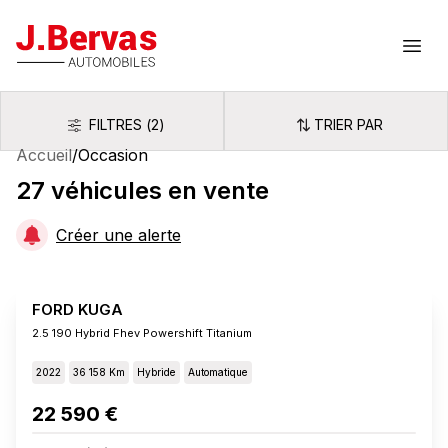
J.Bervas
Ouvr
FILTRES
(
2
)
TRIER PAR
Filtres
Trier par
Accueil
/
Occasion
27
véhicules
en vente
Créer une alerte
FORD KUGA
2.5 190 Hybrid Fhev Powershift Titanium
2022
36 158 Km
Hybride
Automatique
22 590 €