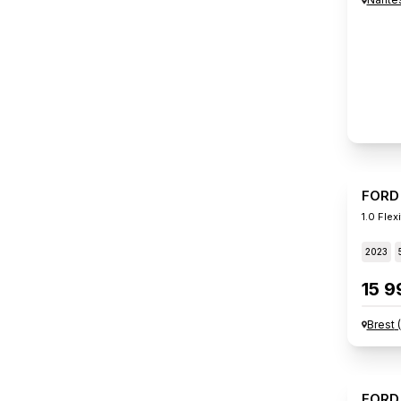
FORD
1.0 Fle
2023
15 9
Brest
(
FORD