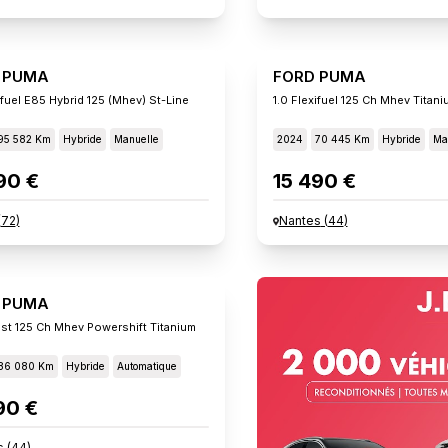
 PUMA
FORD PUMA
ifuel E85 Hybrid 125 (mhev) St-Line
1.0 Flexifuel 125 Ch Mhev Titani
95 582 Km
Hybride
Manuelle
2024
70 445 Km
Hybride
Ma
90 €
15 490 €
(
72
)
Nantes
(
44
)
 PUMA
t 125 Ch Mhev Powershift Titanium
86 080 Km
Hybride
Automatique
90 €
s
(
44
)