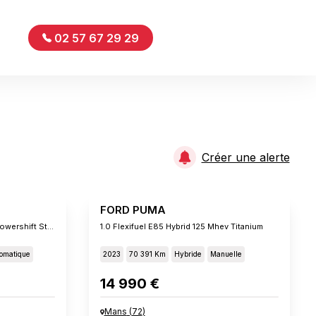
02 57 67 29 29
Créer une alerte
FORD PUMA
1.0 Ecoboost 125 Ch Mhev Ss Powershift St-Line
1.0 Flexifuel E85 Hybrid 125 Mhev Titanium
omatique
2023
70 391 Km
Hybride
Manuelle
14 990 €
Mans
(
72
)