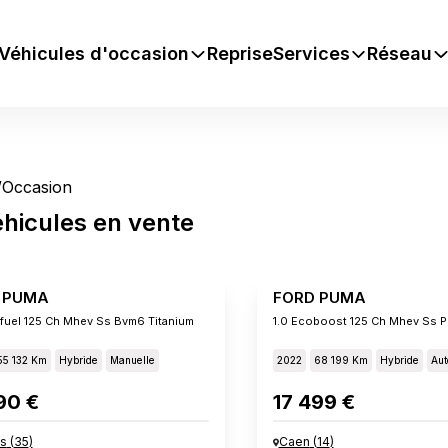
Véhicules d'occasion
Reprise
Services
Réseau
/
Occasion
éhicules
en vente
 PUMA
FORD PUMA
xifuel 125 Ch Mhev Ss Bvm6 Titanium
55 132 Km
Hybride
Manuelle
2022
68 199 Km
Hybride
Aut
90 €
17 499 €
s
(
35
)
Caen
(
14
)