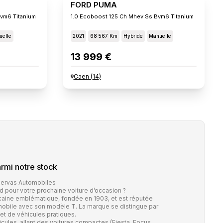
FORD PUMA
vm6 Titanium
1.0 Ecoboost 125 Ch Mhev Ss Bvm6 Titanium
elle
2021
68 567 Km
Hybride
Manuelle
13 999 €
Caen
(
14
)
rmi notre stock
Bervas Automobiles
 pour votre prochaine voiture d’occasion ?
aine emblématique, fondée en 1903, et est réputée
tomobile avec son modèle T. La marque se distingue par
 et de véhicules pratiques.
ules, allant des voitures compactes (Fiesta, Focus