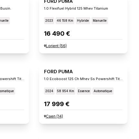
FORD PUMA
 Busin.
1.0 Flexifuel Hybrid 125 Mhev Titanium
uelle
2023
46 158 Km
Hybride
Manuelle
16 490 €
Lorient
(
56
)
FORD PUMA
1.0 Ecoboost 125 Ch Mhev Ss Powershift Titanium
1.0 Ecoboost 125 Ch Mhev Ss Powershift Titanium
tomatique
2024
58 954 Km
Essence
Automatique
17 999 €
Caen
(
14
)