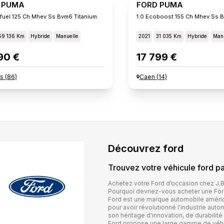
 PUMA
FORD PUMA
xifuel 125 Ch Mhev Ss Bvm6 Titanium
1.0 Ecoboost 155 Ch Mhev Ss B
59 136 Km
Hybride
Manuelle
2021
31 035 Km
Hybride
Manu
90 €
17 799 €
rs
(
86
)
Caen
(
14
)
Découvrez
ford
Trouvez votre véhicule
ford
pa
Achetez votre Ford d’occasion chez J.
Pourquoi devriez-vous acheter une Ford
Ford est une marque automobile améric
pour avoir révolutionné l'industrie au
son héritage d'innovation, de durabilité
Ford propose une large gamme de véhic