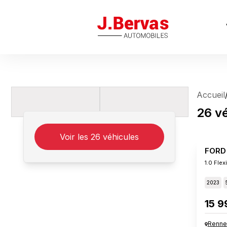
J.Bervas
Accueil
26
v
Voir les
26
véhicules
FORD
1.0 Fle
2023
15 9
Renne