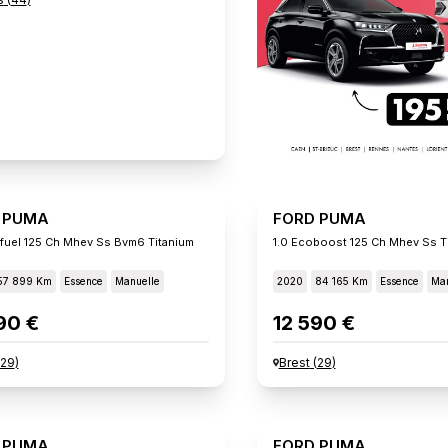
 PUMA
FORD PUMA
xifuel 125 Ch Mhev Ss Bvm6 Titanium
1.0 Ecoboost 125 Ch Mhev Ss T
57 899 Km
Essence
Manuelle
2020
84 165 Km
Essence
Man
90 €
12 590 €
29
)
Brest
(
29
)
 PUMA
FORD PUMA