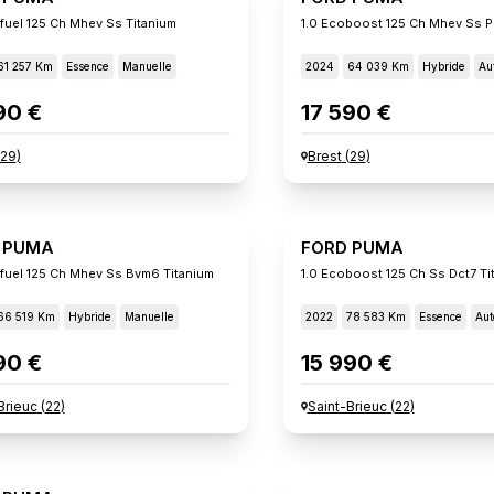
ifuel 125 Ch Mhev Ss Titanium
61 257 Km
Essence
Manuelle
2024
64 039 Km
Hybride
Au
90 €
17 590 €
29
)
Brest
(
29
)
 PUMA
FORD PUMA
xifuel 125 Ch Mhev Ss Bvm6 Titanium
1.0 Ecoboost 125 Ch Ss Dct7 Ti
66 519 Km
Hybride
Manuelle
2022
78 583 Km
Essence
Aut
90 €
15 990 €
Brieuc
(
22
)
Saint-Brieuc
(
22
)