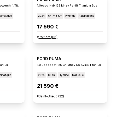
1.0 Ecoboost 125 Ch Mhev Ss Powershift Titanium
1.0ecob Hyb 125 Mhev Pshift Titanium Bus
tomatique
2024
64 743 Km
Hybride
Automatique
17 590 €
Poitiers
(
86
)
FORD PUMA
tanium
1.0 Ecoboost 125 Ch Mhev Ss Bvm6 Titanium
omatique
2025
10 Km
Hybride
Manuelle
21 590 €
Saint-Brieuc
(
22
)