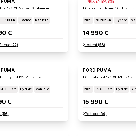
 PUMA
FORD PUMA
PRIX EN BAISSE
ifuel 125 Ch Ss Bvm6 Titanium
1.0 Flexifuel Hybrid 125 Titanium
109 110 Km
Essence
Manuelle
2023
70 202 Km
Hybride
Man
90 €
14 990 €
Brieuc
(
22
)
Lorient
(
56
)
 PUMA
FORD PUMA
ifuel Hybrid 125 Mhev Titanium
64 098 Km
Hybride
Manuelle
2023
85 669 Km
Hybride
Au
90 €
15 990 €
t
(
56
)
Poitiers
(
86
)