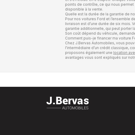
points de contrôle, ce qui nous permet
disponible à la vente.
Quelle est la durée de la garantie de n
Pour nos voitures Ford et l’ensemble de
livraison est d’une durée de six mois.
garantie additionnelle, qui peut porter
Son coût dépend du véhicule, demande
Comment puis-je financer ma voiture F
Chez J.Bervas Automobiles, vous pouve
l’intermédiaire d’un crédit classique, 
proposons également une
location ave
avantages vous sont expliqués sur not