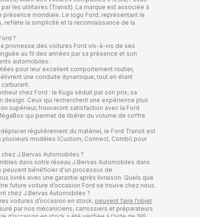
r les utilitaires (Transit). La marque est associée à
 présence mondiale. Le logo Ford, représentant le
reflète la simplicité et la reconnaissance de la
Ford ?
t la promesse des voitures Ford vis-à-vis de ses
tinguée au fil des années par sa présence et son
nts automobiles.
utées pour leur excellent comportement routier,
élivrent une conduite dynamique, tout en étant
carburant.
heur chez Ford : le Kuga séduit par son prix, sa
on design. Ceux qui recherchent une expérience plus
on supérieur, trouveront satisfaction avec la Ford
MégaBox qui permet de libérer du volume de coffre
éplacer régulièrement du matériel, le Ford Transit est
é en plusieurs modèles (Custom, Connect, Combi) pour
n chez J.Bervas Automobiles ?
onibles dans notre réseau J.Bervas Automobiles dans
es peuvent bénéficier d’un processus de
ous livrés avec une garantie après livraison. Quels que
tre future voiture d’occasion Ford se trouve chez nous.
t chez J.Bervas Automobiles ?
res voitures d’occasion en stock,
peuvent faire l’objet
assuré par nos mécaniciens, carrossiers et préparateurs
e d’occasion en stock a été vérifiée à l’aide de 195