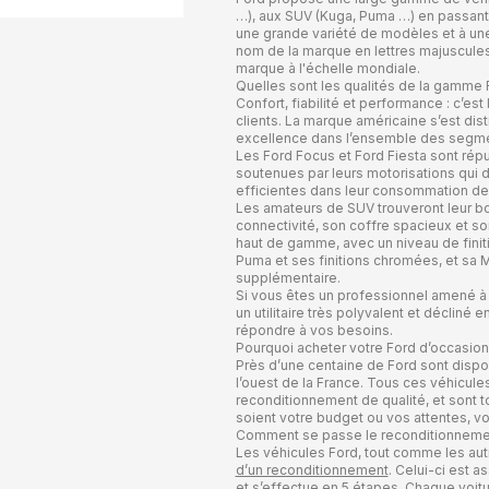
…), aux SUV (Kuga, Puma …) en passant pa
une grande variété de modèles et à une
nom de la marque en lettres majuscules, 
marque à l'échelle mondiale.
Quelles sont les qualités de la gamme 
Confort, fiabilité et performance : c’es
clients. La marque américaine s’est dis
excellence dans l’ensemble des segme
Les Ford Focus et Ford Fiesta sont rép
soutenues par leurs motorisations qui d
efficientes dans leur consommation de 
Les amateurs de SUV trouveront leur bon
connectivité, son coffre spacieux et s
haut de gamme, avec un niveau de finiti
Puma et ses finitions chromées, et sa 
supplémentaire.
Si vous êtes un professionnel amené à d
un utilitaire très polyvalent et déclin
répondre à vos besoins.
Pourquoi acheter votre Ford d’occasio
Près d’une centaine de Ford sont disp
l’ouest de la France. Tous ces véhicul
reconditionnement de qualité, et sont t
soient votre budget ou vos attentes, vo
Comment se passe le reconditionnemen
Les véhicules Ford, tout comme les aut
d’un reconditionnement
. Celui-ci est 
et s’effectue en 5 étapes. Chaque voitur