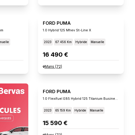
FORD PUMA
um
1.0 Hybrid 125 Mhev St-Line X
nuelle
2023
67 456 Km
Hybride
Manuelle
16 490 €
Mans
(
72
)
FORD PUMA
1.0 Flexifuel E85 Hybrid 125 Titanium Business
2023
65 159 Km
Hybride
Manuelle
15 590 €
Mans
(
72
)