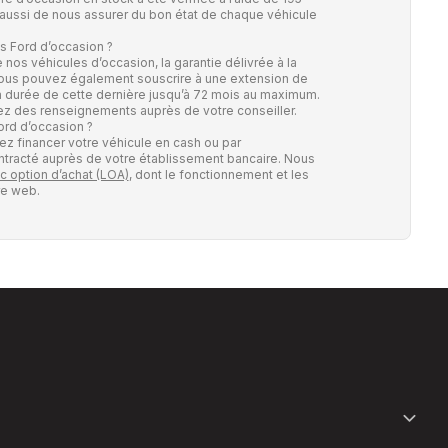
 aussi de nous assurer du bon état de chaque véhicule
os Ford d’occasion ?
 nos véhicules d’occasion, la garantie délivrée à la
 Vous pouvez également souscrire à une extension de
 la durée de cette dernière jusqu’à 72 mois au maximum.
z des renseignements auprès de votre conseiller.
ord d’occasion ?
z financer votre véhicule en cash ou par
contracté auprès de votre établissement bancaire. Nous
c option d’achat (LOA)
, dont le fonctionnement et les
re web.