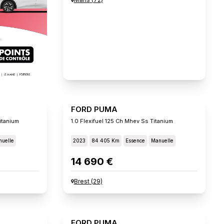
FORD PUMA
itanium
1.0 Flexifuel 125 Ch Mhev Ss Titanium
uelle
2023
84 405 Km
Essence
Manuelle
14 690 €
Brest
(
29
)
FORD PUMA