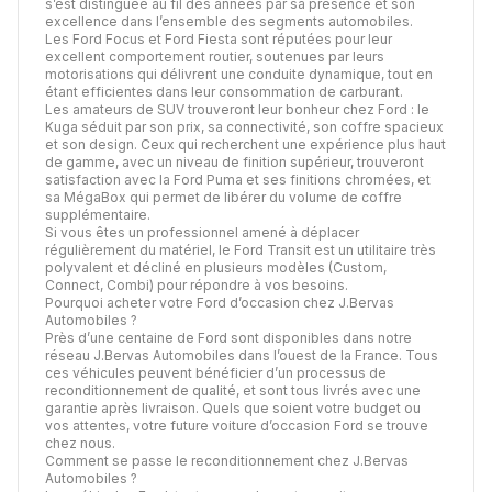
s’est distinguée au fil des années par sa présence et son
excellence dans l’ensemble des segments automobiles.
Les Ford Focus et Ford Fiesta sont réputées pour leur
excellent comportement routier, soutenues par leurs
motorisations qui délivrent une conduite dynamique, tout en
étant efficientes dans leur consommation de carburant.
Les amateurs de SUV trouveront leur bonheur chez Ford : le
Kuga séduit par son prix, sa connectivité, son coffre spacieux
et son design. Ceux qui recherchent une expérience plus haut
de gamme, avec un niveau de finition supérieur, trouveront
satisfaction avec la Ford Puma et ses finitions chromées, et
sa MégaBox qui permet de libérer du volume de coffre
supplémentaire.
Si vous êtes un professionnel amené à déplacer
régulièrement du matériel, le Ford Transit est un utilitaire très
polyvalent et décliné en plusieurs modèles (Custom,
Connect, Combi) pour répondre à vos besoins.
Pourquoi acheter votre Ford d’occasion chez J.Bervas
Automobiles ?
Près d’une centaine de Ford sont disponibles dans notre
réseau J.Bervas Automobiles dans l’ouest de la France. Tous
ces véhicules peuvent bénéficier d’un processus de
reconditionnement de qualité, et sont tous livrés avec une
garantie après livraison. Quels que soient votre budget ou
vos attentes, votre future voiture d’occasion Ford se trouve
chez nous.
Comment se passe le reconditionnement chez J.Bervas
Automobiles ?