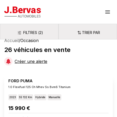
J.Bervas
Ouvr
FILTRES
(
2
)
TRIER PAR
Filtres
Trier par
Accueil
/
Occasion
26
véhicules
en vente
Créer une alerte
FORD PUMA
1.0 Flexifuel 125 Ch Mhev Ss Bvm6 Titanium
2023
55 132 Km
Hybride
Manuelle
15 990 €