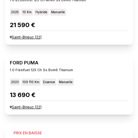
2025
10 Km
Hybride
Manuelle
21 590 €
Saint-Brieuc
(
22
)
FORD PUMA
1.0 Flexifuel 125 Ch Ss Bvm6 Titanium
2023
109 110 Km
Essence
Manuelle
13 690 €
Saint-Brieuc
(
22
)
FORD PUMA
PRIX EN BAISSE