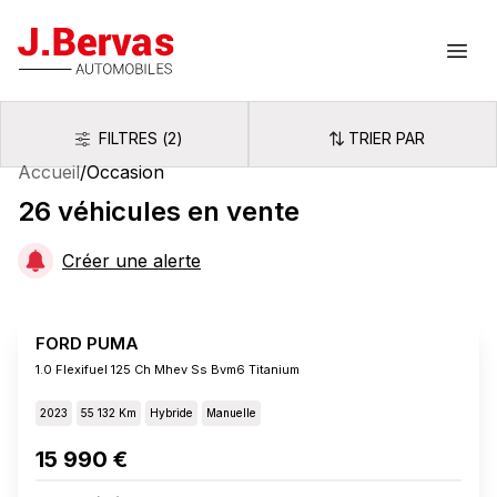
J.Bervas
Ouvr
FILTRES
(
2
)
TRIER PAR
Filtres
Trier par
Accueil
/
Occasion
26
véhicules
en vente
Créer une alerte
FORD PUMA
1.0 Flexifuel 125 Ch Mhev Ss Bvm6 Titanium
2023
55 132 Km
Hybride
Manuelle
15 990 €