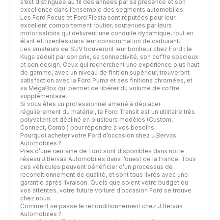
s’est distinguée au fil des années par sa présence et son
excellence dans l’ensemble des segments automobiles.
Les Ford Focus et Ford Fiesta sont réputées pour leur
excellent comportement routier, soutenues par leurs
motorisations qui délivrent une conduite dynamique, tout en
étant efficientes dans leur consommation de carburant.
Les amateurs de SUV trouveront leur bonheur chez Ford : le
Kuga séduit par son prix, sa connectivité, son coffre spacieux
et son design. Ceux qui recherchent une expérience plus haut
de gamme, avec un niveau de finition supérieur, trouveront
satisfaction avec la Ford Puma et ses finitions chromées, et
sa MégaBox qui permet de libérer du volume de coffre
supplémentaire.
Si vous êtes un professionnel amené à déplacer
régulièrement du matériel, le Ford Transit est un utilitaire très
polyvalent et décliné en plusieurs modèles (Custom,
Connect, Combi) pour répondre à vos besoins.
Pourquoi acheter votre Ford d’occasion chez J.Bervas
Automobiles ?
Près d’une centaine de Ford sont disponibles dans notre
réseau J.Bervas Automobiles dans l’ouest de la France. Tous
ces véhicules peuvent bénéficier d’un processus de
reconditionnement de qualité, et sont tous livrés avec une
garantie après livraison. Quels que soient votre budget ou
vos attentes, votre future voiture d’occasion Ford se trouve
chez nous.
Comment se passe le reconditionnement chez J.Bervas
Automobiles ?