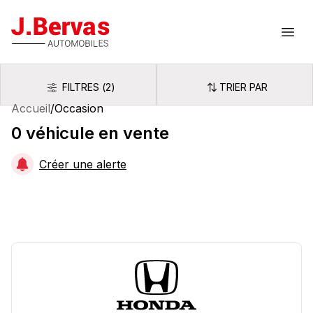
J.Bervas
Ouvr
FILTRES
(
2
)
TRIER PAR
Filtres
Trier par
Accueil
/
Occasion
0
véhicule
en vente
Créer une alerte