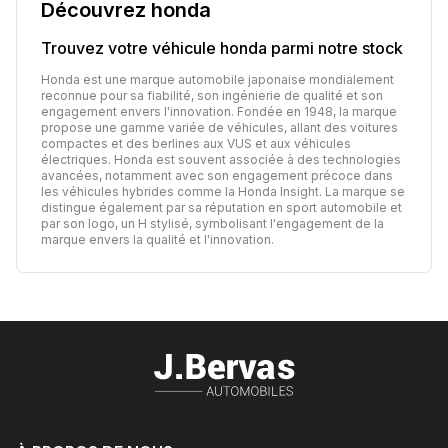
Découvrez
honda
Trouvez votre véhicule
honda
parmi notre stock
Honda est une marque automobile japonaise mondialement
reconnue pour sa fiabilité, son ingénierie de qualité et son
engagement envers l'innovation. Fondée en 1948, la marque
propose une gamme variée de véhicules, allant des voitures
compactes et des berlines aux VUS et aux véhicules
électriques. Honda est souvent associée à des technologies
avancées, notamment avec son engagement précoce dans
les véhicules hybrides comme la Honda Insight. La marque se
distingue également par sa réputation en sport automobile et
par son logo, un H stylisé, symbolisant l'engagement de la
marque envers la qualité et l'innovation.