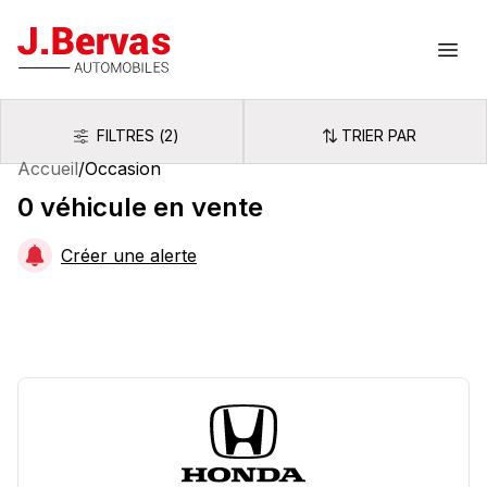
J.Bervas
Ouvr
FILTRES
(
2
)
TRIER PAR
Filtres
Trier par
Accueil
/
Occasion
0
véhicule
en vente
Créer une alerte