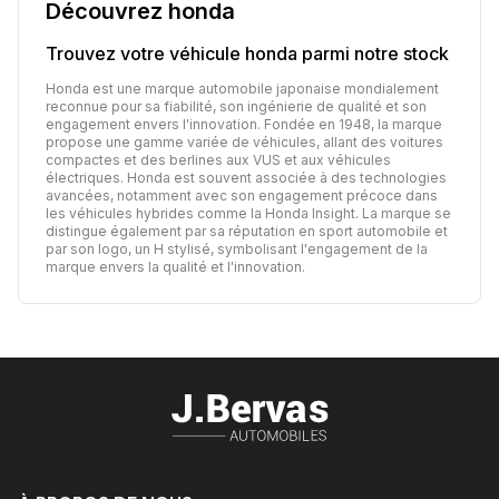
Découvrez
honda
Trouvez votre véhicule
honda
parmi notre stock
Honda est une marque automobile japonaise mondialement
reconnue pour sa fiabilité, son ingénierie de qualité et son
engagement envers l'innovation. Fondée en 1948, la marque
propose une gamme variée de véhicules, allant des voitures
compactes et des berlines aux VUS et aux véhicules
électriques. Honda est souvent associée à des technologies
avancées, notamment avec son engagement précoce dans
les véhicules hybrides comme la Honda Insight. La marque se
distingue également par sa réputation en sport automobile et
par son logo, un H stylisé, symbolisant l'engagement de la
marque envers la qualité et l'innovation.