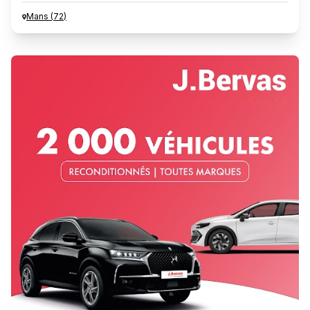
Mans
(
72
)