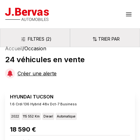
J.Bervas
Ouvr
FILTRES
(
2
)
TRIER PAR
Filtres
Trier par
Accueil
/
Occasion
24
véhicules
en vente
Créer une alerte
HYUNDAI TUCSON
1.6 Crdi 136 Hybrid 48v Dct-7 Business
2022
115 552 Km
Diesel
Automatique
18 590 €