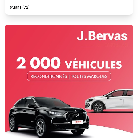
Mans
(
72
)