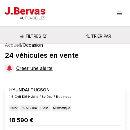
J.Bervas
Ouvr
FILTRES
(
2
)
TRIER PAR
Filtres
Trier par
Accueil
/
Occasion
24
véhicules
en vente
Créer une alerte
HYUNDAI TUCSON
1.6 Crdi 136 Hybrid 48v Dct-7 Business
2022
115 552 Km
Diesel
Automatique
18 590 €