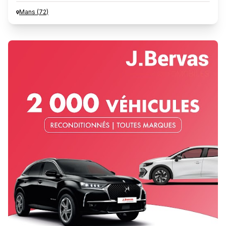
Mans
(
72
)