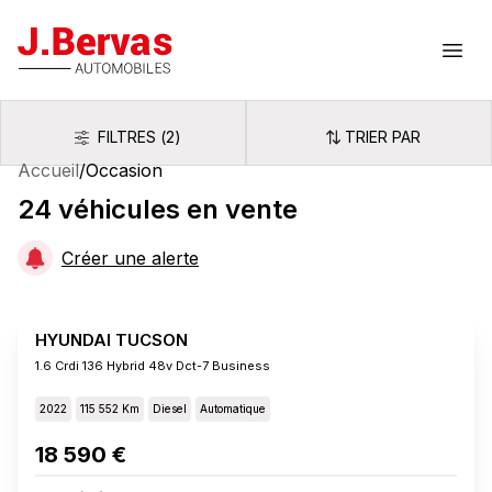
J.Bervas
Ouvr
FILTRES
(
2
)
TRIER PAR
Filtres
Trier par
Accueil
/
Occasion
24
véhicules
en vente
Créer une alerte
HYUNDAI TUCSON
1.6 Crdi 136 Hybrid 48v Dct-7 Business
2022
115 552 Km
Diesel
Automatique
18 590 €