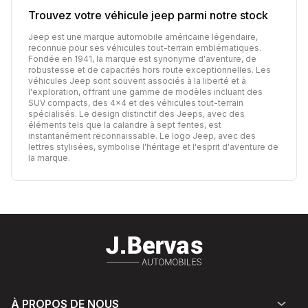
Trouvez votre véhicule
jeep
parmi notre stock
Jeep est une marque automobile américaine légendaire,
reconnue pour ses véhicules tout-terrain emblématiques.
Fondée en 1941, la marque est synonyme d'aventure, de
robustesse et de capacités hors route exceptionnelles. Les
véhicules Jeep sont souvent associés à la liberté et à
l'exploration, offrant une gamme de modèles incluant des
SUV compacts, des 4x4 et des véhicules tout-terrain
spécialisés. Le design distinctif des Jeeps, avec des
éléments tels que la calandre à sept fentes, est
instantanément reconnaissable. Le logo Jeep, avec des
lettres stylisées, symbolise l'héritage et l'esprit d'aventure de
la marque.
À PROPOS DE NOUS