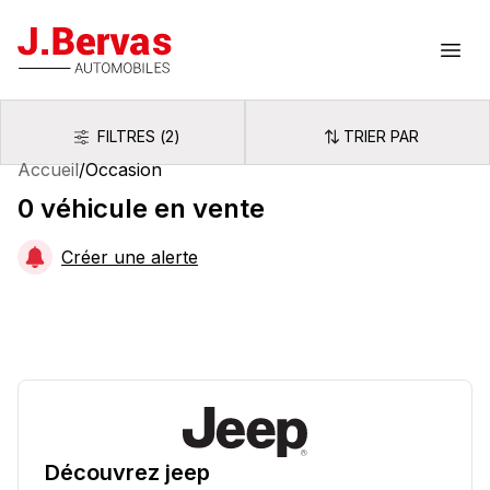
J.Bervas
Ouvr
FILTRES
(
2
)
TRIER PAR
Filtres
Trier par
Accueil
/
Occasion
0
véhicule
en vente
Créer une alerte
Découvrez
jeep