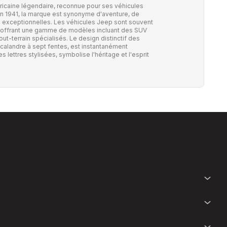
icaine légendaire, reconnue pour ses véhicules
n 1941, la marque est synonyme d'aventure, de
e exceptionnelles. Les véhicules Jeep sont souvent
on, offrant une gamme de modèles incluant des SUV
t-terrain spécialisés. Le design distinctif des
calandre à sept fentes, est instantanément
lettres stylisées, symbolise l'héritage et l'esprit