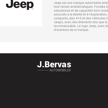
Jeep est une marque automobile amér
tout-terrain emblématiques. Fondée e
robustesse et de capacités hors rout
associés à la liberté et à l'explorati
compacts, des 4x4 et des véhicules tou
Jeeps, avec des éléments tels que la 
reconnaissable. Le logo Jeep, avec des 
d'aventure de la marque.