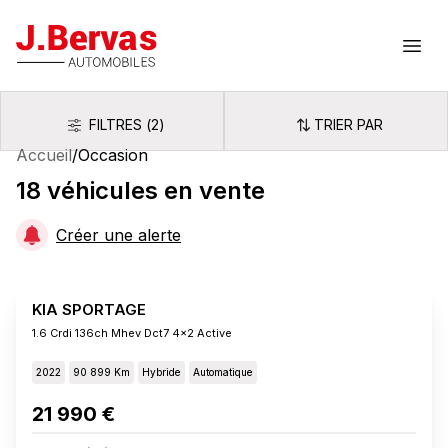
J.Bervas
Ouvr
FILTRES
(
2
)
TRIER PAR
Filtres
Trier par
Accueil
/
Occasion
18
véhicules
en vente
Créer une alerte
KIA SPORTAGE
1.6 Crdi 136ch Mhev Dct7 4x2 Active
2022
90 899 Km
Hybride
Automatique
21 990 €