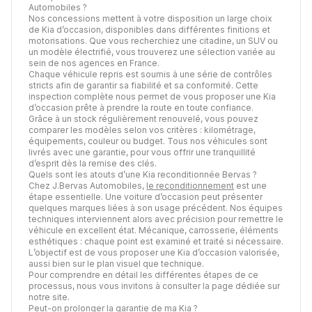
Automobiles ?
Nos concessions mettent à votre disposition un large choix
de Kia d’occasion, disponibles dans différentes finitions et
motorisations. Que vous recherchiez une citadine, un SUV ou
un modèle électrifié, vous trouverez une sélection variée au
sein de nos agences en France.
Chaque véhicule repris est soumis à une série de contrôles
stricts afin de garantir sa fiabilité et sa conformité. Cette
inspection complète nous permet de vous proposer une Kia
d’occasion prête à prendre la route en toute confiance.
Grâce à un stock régulièrement renouvelé, vous pouvez
comparer les modèles selon vos critères : kilométrage,
équipements, couleur ou budget. Tous nos véhicules sont
livrés avec une garantie, pour vous offrir une tranquillité
d’esprit dès la remise des clés.
Quels sont les atouts d’une Kia reconditionnée Bervas ?
Chez J.Bervas Automobiles,
le reconditionnement
est une
étape essentielle. Une voiture d’occasion peut présenter
quelques marques liées à son usage précédent. Nos équipes
techniques interviennent alors avec précision pour remettre le
véhicule en excellent état. Mécanique, carrosserie, éléments
esthétiques : chaque point est examiné et traité si nécessaire.
L’objectif est de vous proposer une Kia d’occasion valorisée,
aussi bien sur le plan visuel que technique.
Pour comprendre en détail les différentes étapes de ce
processus, nous vous invitons à consulter la page dédiée sur
notre site.
Peut-on prolonger la garantie de ma Kia ?