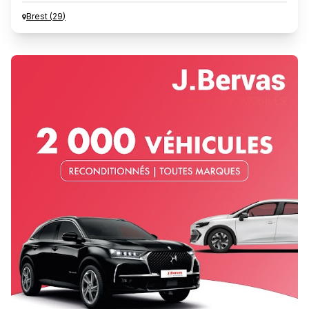
Brest
(
29
)