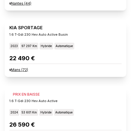
Nantes
(
44
)
KIA SPORTAGE
1.6 T-Gdi 230 Hev Auto Active Busin
2023
97 297 Km
Hybride
Automatique
22 490 €
Mans
(
72
)
KIA SPORTAGE
PRIX EN BAISSE
1.6 T-Gdi 230 Hev Auto Active
2024
53 601 Km
Hybride
Automatique
26 590 €