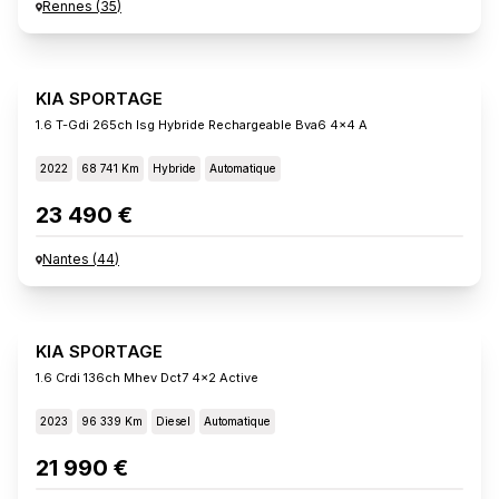
Rennes
(
35
)
KIA SPORTAGE
1.6 T-Gdi 265ch Isg Hybride Rechargeable Bva6 4x4 A
2022
68 741 Km
Hybride
Automatique
23 490 €
Nantes
(
44
)
KIA SPORTAGE
1.6 Crdi 136ch Mhev Dct7 4x2 Active
2023
96 339 Km
Diesel
Automatique
21 990 €