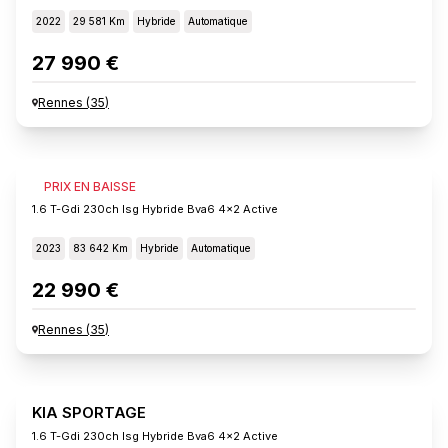
2022
29 581 Km
Hybride
Automatique
27 990 €
Rennes
(
35
)
KIA SPORTAGE
PRIX EN BAISSE
1.6 T-Gdi 230ch Isg Hybride Bva6 4x2 Active
2023
83 642 Km
Hybride
Automatique
22 990 €
Rennes
(
35
)
KIA SPORTAGE
1.6 T-Gdi 230ch Isg Hybride Bva6 4x2 Active