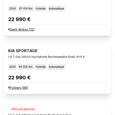
2024
97 414 Km
Hybride
Automatique
22 990 €
Saint-Brieuc
(
22
)
KIA SPORTAGE
1.6 T-Gdi 265ch Isg Hybride Rechargeable Bva6 4x4 A
2023
84 555 Km
Hybride
Automatique
22 990 €
Poitiers
(
86
)
KIA SPORTAGE
PRIX EN BAISSE
1.6 T-Gdi 230ch Isg Hybride Bva6 4x2 Active