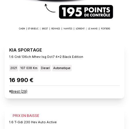
KIA SPORTAGE
1.6 Crdi 136ch Mhev Isg Dct7 4x2 Black Edition
2021
107 038 Km
Diesel
Automatique
16 990 €
Brest
(
29
)
KIA SPORTAGE
PRIX EN BAISSE
1.6 T-Gdi 230 Hev Auto Active