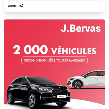
Brest
(
29
)