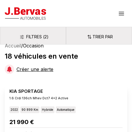
J.Bervas
Ouvr
FILTRES
(
2
)
TRIER PAR
Filtres
Trier par
Accueil
/
Occasion
18
véhicules
en vente
Créer une alerte
KIA SPORTAGE
1.6 Crdi 136ch Mhev Dct7 4x2 Active
2022
90 899 Km
Hybride
Automatique
21 990 €