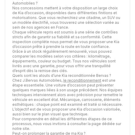
Automobiles ?
Nos concessions mettent à votre disposition un large choix
de Kia d’occasion, disponibles dans différentes finitions et
motorisations. Que vous recherchiez une citadine, un SUV ou
un modèle électrifié, vous trouverez une sélection variée au
sein de nos agences en France.
Chaque véhicule repris est soumis à une série de contrôles
stricts afin de garantir sa fiabilité et sa conformité. Cette
inspection complète nous permet de vous proposer une Kia
d’occasion prête à prendre la route en toute confiance.
Grâce à un stock régulièrement renouvelé, vous pouvez
comparer les modèles selon vos critères : kilométrage,
équipements, couleur ou budget. Tous nos véhicules sont
livrés avec une garantie, pour vous offrir une tranquillité
d’esprit dès la remise des clés.
Quels sont les atouts d’une Kia reconditionnée Bervas ?
Chez J.Bervas Automobiles,
le reconditionnement
est une
étape essentielle. Une voiture d’occasion peut présenter
quelques marques liées à son usage précédent. Nos équipes
techniques interviennent alors avec précision pour remettre le
véhicule en excellent état. Mécanique, carrosserie, éléments
esthétiques : chaque point est examiné et traité si nécessaire.
L’objectif est de vous proposer une Kia d’occasion valorisée,
aussi bien sur le plan visuel que technique.
Pour comprendre en détail les différentes étapes de ce
processus, nous vous invitons à consulter la page dédiée sur
notre site.
Peut-on prolonger la garantie de ma Kia ?