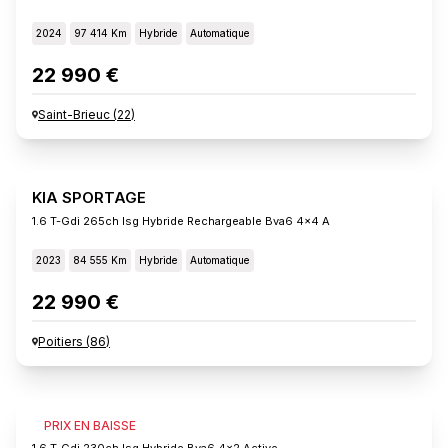
2024
97 414 Km
Hybride
Automatique
22 990 €
Saint-Brieuc
(
22
)
KIA SPORTAGE
1.6 T-Gdi 265ch Isg Hybride Rechargeable Bva6 4x4 A
2023
84 555 Km
Hybride
Automatique
22 990 €
Poitiers
(
86
)
KIA SPORTAGE
PRIX EN BAISSE
1.6 T-Gdi 230ch Isg Hybride Bva6 4x2 Active