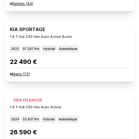
Nantes
(
44
)
KIA SPORTAGE
1.6 T-Gdi 230 Hev Auto Active Busin
2023
97 297 Km
Hybride
Automatique
22 490 €
Mans
(
72
)
KIA SPORTAGE
PRIX EN BAISSE
1.6 T-Gdi 230 Hev Auto Active
2024
53 601 Km
Hybride
Automatique
26 590 €