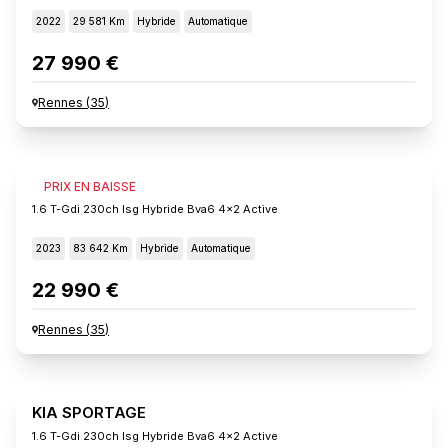
2022
29 581 Km
Hybride
Automatique
27 990 €
Rennes
(
35
)
KIA SPORTAGE
PRIX EN BAISSE
1.6 T-Gdi 230ch Isg Hybride Bva6 4x2 Active
2023
83 642 Km
Hybride
Automatique
22 990 €
Rennes
(
35
)
KIA SPORTAGE
1.6 T-Gdi 230ch Isg Hybride Bva6 4x2 Active