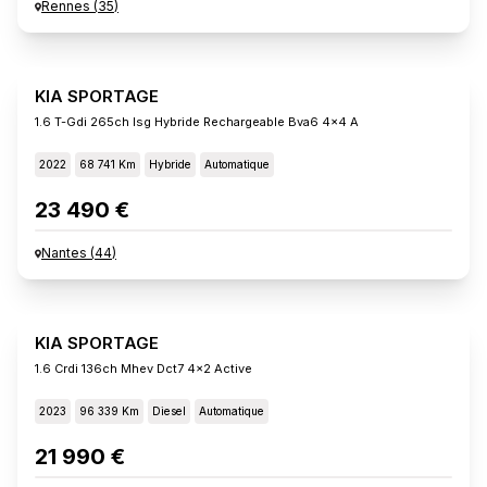
Rennes
(
35
)
KIA SPORTAGE
1.6 T-Gdi 265ch Isg Hybride Rechargeable Bva6 4x4 A
2022
68 741 Km
Hybride
Automatique
23 490 €
Nantes
(
44
)
KIA SPORTAGE
1.6 Crdi 136ch Mhev Dct7 4x2 Active
2023
96 339 Km
Diesel
Automatique
21 990 €