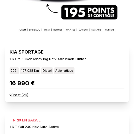
KIA SPORTAGE
1.6 Crdi 136ch Mhev Isg Dct7 4x2 Black Edition
2021
107 038 Km
Diesel
Automatique
16 990 €
Brest
(
29
)
KIA SPORTAGE
PRIX EN BAISSE
1.6 T-Gdi 230 Hev Auto Active