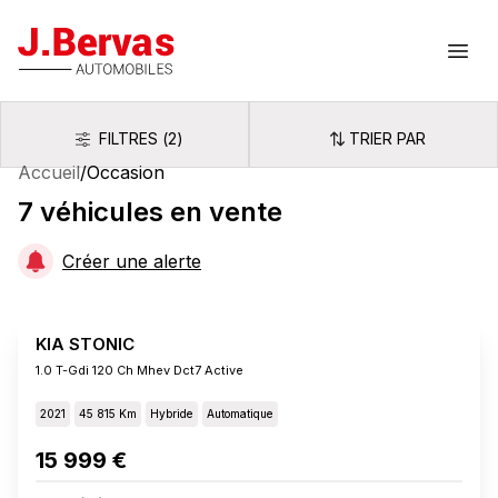
J.Bervas
Ouvr
FILTRES
(
2
)
TRIER PAR
Filtres
Trier par
Accueil
/
Occasion
7
véhicules
en vente
Créer une alerte
KIA STONIC
1.0 T-Gdi 120 Ch Mhev Dct7 Active
2021
45 815 Km
Hybride
Automatique
15 999 €