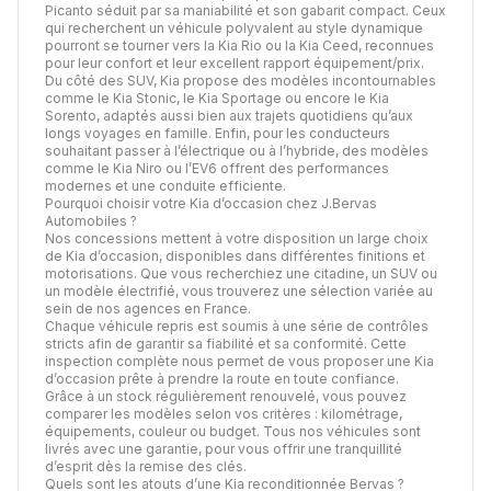
Picanto séduit par sa maniabilité et son gabarit compact. Ceux
qui recherchent un véhicule polyvalent au style dynamique
pourront se tourner vers la Kia Rio ou la Kia Ceed, reconnues
pour leur confort et leur excellent rapport équipement/prix.
Du côté des SUV, Kia propose des modèles incontournables
comme le Kia Stonic, le Kia Sportage ou encore le Kia
Sorento, adaptés aussi bien aux trajets quotidiens qu’aux
longs voyages en famille. Enfin, pour les conducteurs
souhaitant passer à l’électrique ou à l’hybride, des modèles
comme le Kia Niro ou l’EV6 offrent des performances
modernes et une conduite efficiente.
Pourquoi choisir votre Kia d’occasion chez J.Bervas
Automobiles ?
Nos concessions mettent à votre disposition un large choix
de Kia d’occasion, disponibles dans différentes finitions et
motorisations. Que vous recherchiez une citadine, un SUV ou
un modèle électrifié, vous trouverez une sélection variée au
sein de nos agences en France.
Chaque véhicule repris est soumis à une série de contrôles
stricts afin de garantir sa fiabilité et sa conformité. Cette
inspection complète nous permet de vous proposer une Kia
d’occasion prête à prendre la route en toute confiance.
Grâce à un stock régulièrement renouvelé, vous pouvez
comparer les modèles selon vos critères : kilométrage,
équipements, couleur ou budget. Tous nos véhicules sont
livrés avec une garantie, pour vous offrir une tranquillité
d’esprit dès la remise des clés.
Quels sont les atouts d’une Kia reconditionnée Bervas ?