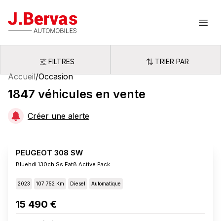
J.Bervas
Ouvr
FILTRES
TRIER PAR
Filtres
Trier par
Accueil
/
Occasion
1847
véhicules
en vente
Créer une alerte
PEUGEOT 308 SW
Bluehdi 130ch Ss Eat8 Active Pack
2023
107 752 Km
Diesel
Automatique
15 490 €