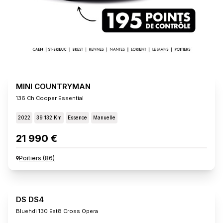
MINI COUNTRYMAN
136 Ch Cooper Essential
2022
39 132 Km
Essence
Manuelle
21 990 €
Poitiers
(
86
)
DS DS4
Bluehdi 130 Eat8 Cross Opera