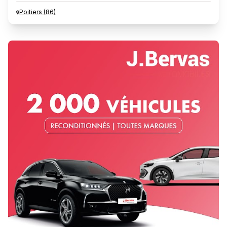
Poitiers
(
86
)