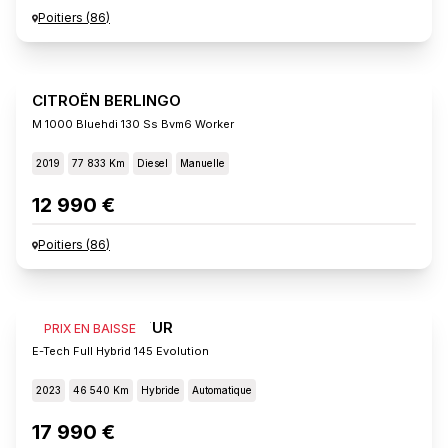
Poitiers
(
86
)
CITROËN BERLINGO
M 1000 Bluehdi 130 Ss Bvm6 Worker
2019
77 833 Km
Diesel
Manuelle
12 990 €
Poitiers
(
86
)
RENAULT CAPTUR
PRIX EN BAISSE
E-Tech Full Hybrid 145 Evolution
2023
46 540 Km
Hybride
Automatique
17 990 €