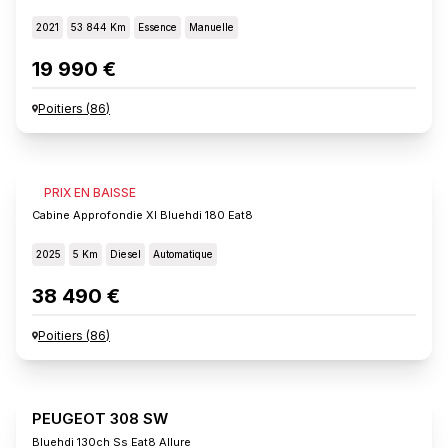
2021
53 844 Km
Essence
Manuelle
19 990 €
Poitiers
(
86
)
FIAT SCUDO
PRIX EN BAISSE
Cabine Approfondie Xl Bluehdi 180 Eat8
2025
5 Km
Diesel
Automatique
38 490 €
Poitiers
(
86
)
PEUGEOT 308 SW
Bluehdi 130ch Ss Eat8 Allure