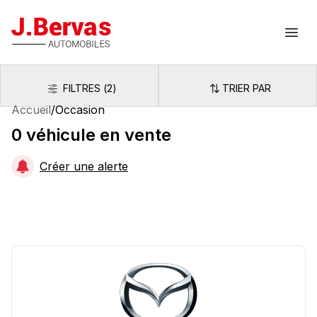
J.Bervas
Ouvr
FILTRES
(
2
)
TRIER PAR
Filtres
Trier par
Accueil
/
Occasion
0
véhicule
en vente
Créer une alerte