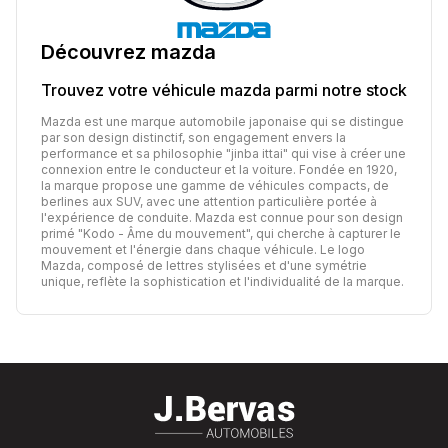
Découvrez
mazda
Trouvez votre véhicule
mazda
parmi notre stock
Mazda est une marque automobile japonaise qui se distingue
par son design distinctif, son engagement envers la
performance et sa philosophie "jinba ittai" qui vise à créer une
connexion entre le conducteur et la voiture. Fondée en 1920,
la marque propose une gamme de véhicules compacts, de
berlines aux SUV, avec une attention particulière portée à
l'expérience de conduite. Mazda est connue pour son design
primé "Kodo - Âme du mouvement", qui cherche à capturer le
mouvement et l'énergie dans chaque véhicule. Le logo
Mazda, composé de lettres stylisées et d'une symétrie
unique, reflète la sophistication et l'individualité de la marque.