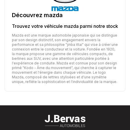
Découvrez
mazda
Trouvez votre véhicule
mazda
parmi notre stock
Mazda est une marque automobile japonaise qui se distingue
par son design distinctif, son engagement envers la
performance et sa philosophie "jinba ittai" qui vise à créer une
connexion entre le conducteur et la voiture. Fondée en 1920,
la marque propose une gamme de véhicules compacts, de
berlines aux SUV, avec une attention particulière portée à
l'expérience de conduite. Mazda est connue pour son design
primé "Kodo - Âme du mouvement", qui cherche à capturer le
mouvement et l'énergie dans chaque véhicule. Le logo
Mazda, composé de lettres stylisées et d'une symétrie
unique, reflète la sophistication et l'individualité de la marque.