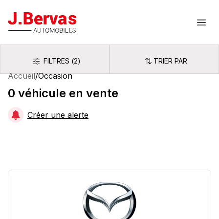
J.Bervas
Ouvr
FILTRES
(
2
)
TRIER PAR
Filtres
Trier par
Accueil
/
Occasion
0
véhicule
en vente
Créer une alerte