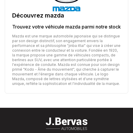
Découvrez
mazda
Trouvez votre véhicule
mazda
parmi notre stock
Mazda est une marque automobile japonaise qui se distingue
par son design distinctif, son engagement envers la
performance et sa philosophie "jinba ittai" qui vise à créer une
connexion entre le conducteur et la voiture. Fondée en 1920,
la marque propose une gamme de véhicules compacts, de
berlines aux SUV, avec une attention particulière portée à
l'expérience de conduite. Mazda est connue pour son design
primé "Kodo - Âme du mouvement", qui cherche à capturer le
mouvement et l'énergie dans chaque véhicule. Le logo
Mazda, composé de lettres stylisées et d'une symétrie
unique, reflète la sophistication et l'individualité de la marque.