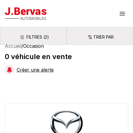
J.Bervas
Ouvr
FILTRES
(
2
)
TRIER PAR
Filtres
Trier par
Accueil
/
Occasion
0
véhicule
en vente
Créer une alerte