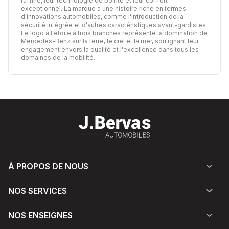
raffiné, leur technologie de pointe et leur confort
exceptionnel. La marque a une histoire riche en termes
d'innovations automobiles, comme l'introduction de la
sécurité intégrée et d'autres caractéristiques avant-gardistes.
Le logo à l'étoile à trois branches représente la domination de
Mercedes-Benz sur la terre, le ciel et la mer, soulignant leur
engagement envers la qualité et l'excellence dans tous les
domaines de la mobilité.
À PROPOS DE NOUS
NOS SERVICES
NOS ENSEIGNES