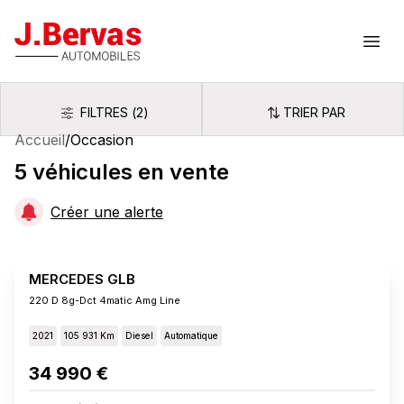
J.Bervas
Ouvr
FILTRES
(
2
)
TRIER PAR
Filtres
Trier par
Accueil
/
Occasion
5
véhicules
en vente
Créer une alerte
MERCEDES GLB
220 D 8g-Dct 4matic Amg Line
2021
105 931 Km
Diesel
Automatique
34 990 €