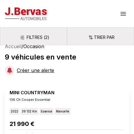
J.Bervas
Ouvr
FILTRES
(
2
)
TRIER PAR
Filtres
Trier par
Accueil
/
Occasion
9
véhicules
en vente
Créer une alerte
MINI COUNTRYMAN
136 Ch Cooper Essential
2022
39 132 Km
Essence
Manuelle
21 990 €