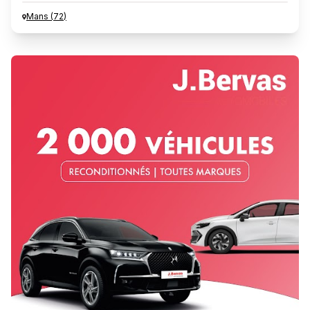
Mans
(
72
)