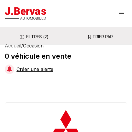
J.Bervas
Ouvr
FILTRES
(
2
)
TRIER PAR
Filtres
Trier par
Accueil
/
Occasion
0
véhicule
en vente
Créer une alerte