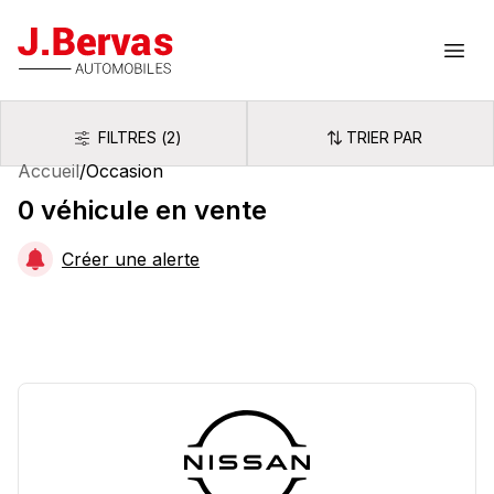
J.Bervas
Ouvr
FILTRES
(
2
)
TRIER PAR
Filtres
Trier par
Accueil
/
Occasion
0
véhicule
en vente
Créer une alerte