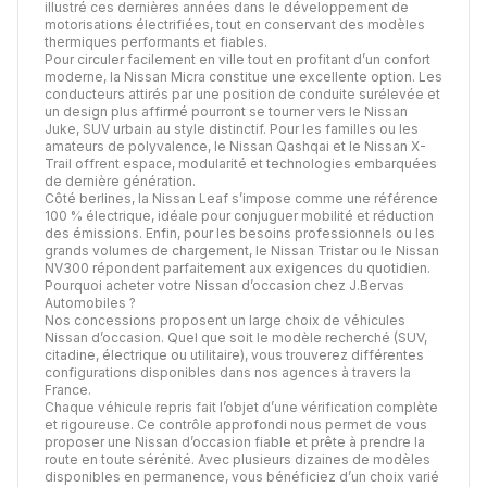
illustré ces dernières années dans le développement de
motorisations électrifiées, tout en conservant des modèles
thermiques performants et fiables.
Pour circuler facilement en ville tout en profitant d’un confort
moderne, la Nissan Micra constitue une excellente option. Les
conducteurs attirés par une position de conduite surélevée et
un design plus affirmé pourront se tourner vers le Nissan
Juke, SUV urbain au style distinctif. Pour les familles ou les
amateurs de polyvalence, le Nissan Qashqai et le Nissan X-
Trail offrent espace, modularité et technologies embarquées
de dernière génération.
Côté berlines, la Nissan Leaf s’impose comme une référence
100 % électrique, idéale pour conjuguer mobilité et réduction
des émissions. Enfin, pour les besoins professionnels ou les
grands volumes de chargement, le Nissan Tristar ou le Nissan
NV300 répondent parfaitement aux exigences du quotidien.
Pourquoi acheter votre Nissan d’occasion chez J.Bervas
Automobiles ?
Nos concessions proposent un large choix de véhicules
Nissan d’occasion. Quel que soit le modèle recherché (SUV,
citadine, électrique ou utilitaire), vous trouverez différentes
configurations disponibles dans nos agences à travers la
France.
Chaque véhicule repris fait l’objet d’une vérification complète
et rigoureuse. Ce contrôle approfondi nous permet de vous
proposer une Nissan d’occasion fiable et prête à prendre la
route en toute sérénité. Avec plusieurs dizaines de modèles
disponibles en permanence, vous bénéficiez d’un choix varié