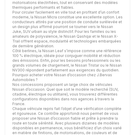
motorisations électrifiées, tout en conservant des modèles
thermiques performants et fiables.
Pour circuler facilement en ville tout en profitant d’un confort
moderne, la Nissan Micra constitue une excellente option. Les
conducteurs attirés par une position de conduite surélevée et
un design plus affirmé pourront se tourner vers le Nissan
Juke, SUV urbain au style distinctif. Pour les familles ou les
amateurs de polyvalence, le Nissan Qashqai et le Nissan X-
Trail offrent espace, modularité et technologies embarquées
de dernière génération.
Côté berlines, la Nissan Leaf s’impose comme une référence
100 % électrique, idéale pour conjuguer mobilité et réduction
des émissions. Enfin, pour les besoins professionnels ou les
grands volumes de chargement, le Nissan Tristar ou le Nissan
NV300 répondent parfaitement aux exigences du quotidien.
Pourquoi acheter votre Nissan d’occasion chez J.Bervas
Automobiles ?
Nos concessions proposent un large choix de véhicules
Nissan d’occasion. Quel que soit le modèle recherché (SUV,
citadine, électrique ou utilitaire), vous trouverez différentes
configurations disponibles dans nos agences à travers la
France.
Chaque véhicule repris fait l’objet d’une vérification complète
et rigoureuse. Ce contrôle approfondi nous permet de vous
proposer une Nissan d’occasion fiable et prête à prendre la
route en toute sérénité. Avec plusieurs dizaines de modèles
disponibles en permanence, vous bénéficiez d’un choix varié
en matière de finitions, de motorisations, de couleurs et de