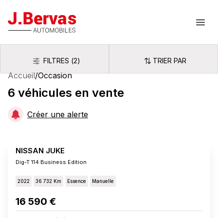
J.Bervas
Ouvr
FILTRES
(
2
)
TRIER PAR
Filtres
Trier par
Accueil
/
Occasion
6
véhicules
en vente
Créer une alerte
NISSAN JUKE
Dig-T 114 Business Edition
2022
36 732 Km
Essence
Manuelle
16 590 €