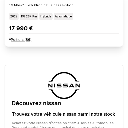
1.3 Mhev 158ch Xtronic Business Edition
2022
118 267 Km
Hybride
Automatique
17 990 €
Poitiers
(
86
)
Découvrez
nissan
Trouvez votre véhicule
nissan
parmi notre stock
Achetez votre Nissan d’occasion chez J.Bervas Automobiles
Pourquoi choisir Nissan pour l’achat de votre prochaine