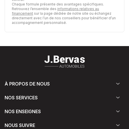
Chaque formule présente des avantages spécifiques.
Retrouvez l’ensemble des
informations relatives au
financement
sur la page dédiée de notre site ou échangez
directement avec l’un de nos conseillers pour bénéficier d’un
accompagnement personnalisé.
À PROPOS DE NOUS
NOS SERVICES
NOS ENSEIGNES
NOUS SUIVRE