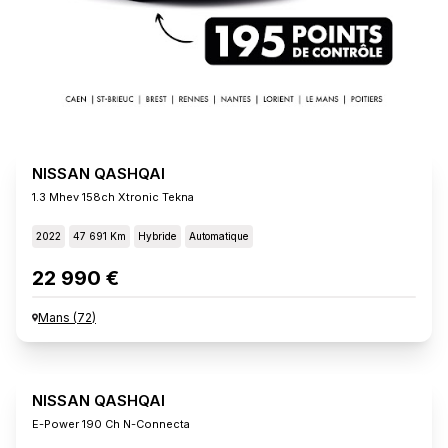
NISSAN QASHQAI
1.3 Mhev 158ch Xtronic Tekna
2022
47 691 Km
Hybride
Automatique
22 990 €
Mans
(
72
)
NISSAN QASHQAI
E-Power 190 Ch N-Connecta