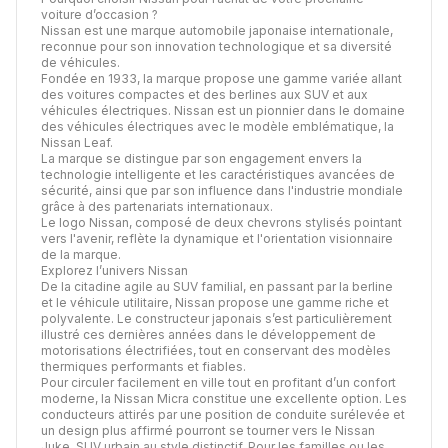
voiture d’occasion ?
Nissan est une marque automobile japonaise internationale,
reconnue pour son innovation technologique et sa diversité
de véhicules.
Fondée en 1933, la marque propose une gamme variée allant
des voitures compactes et des berlines aux SUV et aux
véhicules électriques. Nissan est un pionnier dans le domaine
des véhicules électriques avec le modèle emblématique, la
Nissan Leaf.
La marque se distingue par son engagement envers la
technologie intelligente et les caractéristiques avancées de
sécurité, ainsi que par son influence dans l'industrie mondiale
grâce à des partenariats internationaux.
Le logo Nissan, composé de deux chevrons stylisés pointant
vers l'avenir, reflète la dynamique et l'orientation visionnaire
de la marque.
Explorez l’univers Nissan
De la citadine agile au SUV familial, en passant par la berline
et le véhicule utilitaire, Nissan propose une gamme riche et
polyvalente. Le constructeur japonais s’est particulièrement
illustré ces dernières années dans le développement de
motorisations électrifiées, tout en conservant des modèles
thermiques performants et fiables.
Pour circuler facilement en ville tout en profitant d’un confort
moderne, la Nissan Micra constitue une excellente option. Les
conducteurs attirés par une position de conduite surélevée et
un design plus affirmé pourront se tourner vers le Nissan
Juke, SUV urbain au style distinctif. Pour les familles ou les