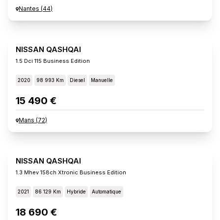
Nantes
(
44
)
NISSAN QASHQAI
1.5 Dci 115 Business Edition
2020
98 993 Km
Diesel
Manuelle
15 490 €
Mans
(
72
)
NISSAN QASHQAI
1.3 Mhev 158ch Xtronic Business Edition
2021
86 129 Km
Hybride
Automatique
18 690 €