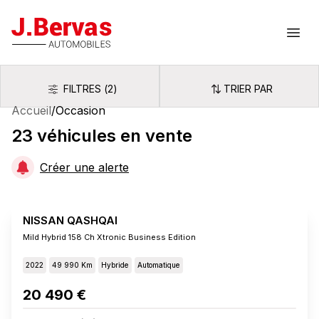
J.Bervas
Ouvr
FILTRES
(
2
)
TRIER PAR
Filtres
Trier par
Accueil
/
Occasion
23
véhicules
en vente
Créer une alerte
NISSAN QASHQAI
Mild Hybrid 158 Ch Xtronic Business Edition
2022
49 990 Km
Hybride
Automatique
20 490 €