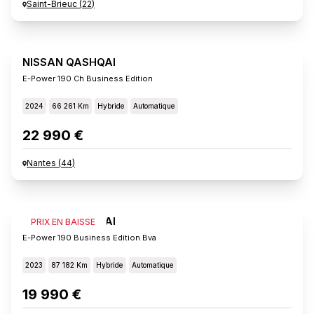
Saint-Brieuc
(
22
)
NISSAN QASHQAI
E-Power 190 Ch Business Edition
2024
66 261 Km
Hybride
Automatique
22 990 €
Nantes
(
44
)
NISSAN QASHQAI
PRIX EN BAISSE
E-Power 190 Business Edition Bva
2023
87 182 Km
Hybride
Automatique
19 990 €