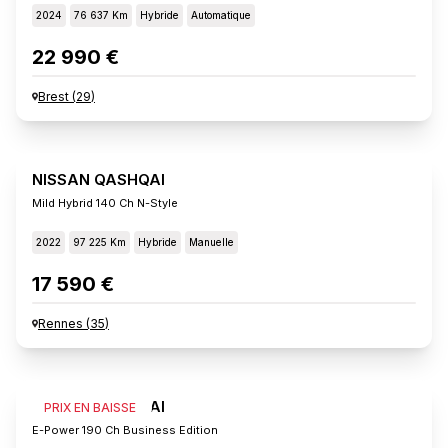
2024
76 637 Km
Hybride
Automatique
22 990 €
Brest
(
29
)
NISSAN QASHQAI
Mild Hybrid 140 Ch N-Style
2022
97 225 Km
Hybride
Manuelle
17 590 €
Rennes
(
35
)
NISSAN QASHQAI
PRIX EN BAISSE
E-Power 190 Ch Business Edition