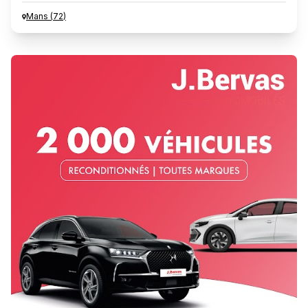
Mans
(
72
)