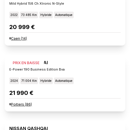
Mild Hybrid 158 Ch Xtronic N-Style
2022
73 485 Km
Hybride
Automatique
20 999 €
Caen
(
14
)
NISSAN QASHQAI
PRIX EN BAISSE
E-Power 190 Business Edition Bva
2024
71 004 Km
Hybride
Automatique
21 990 €
Poitiers
(
86
)
NISSAN QASHQAI