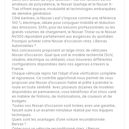
amateurs de polyvalence, le Nissan Qashqai et le Nissan X-
Trail offrent espace, modularité et technologies embarquées
de dernière génération.
Côté berlines, la Nissan Leaf s’impose comme une référence
100 % électrique, idéale pour conjuguer mobilité et réduction
des émissions. Enfin, pour les besoins professionnels ou les
grands volumes de chargement, le Nissan Tristar ou le Nissan
NV300 répondent parfaitement aux exigences du quotidien.
Pourquoi acheter votre Nissan d’occasion chez J.Bervas
Automobiles ?
Nos concessions proposent un large choix de véhicules
Nissan d’occasion. Quel que soit le modèle recherché (SUV,
citadine, électrique ou utilitaire), vous trouverez différentes
configurations disponibles dans nos agences à travers la
France.
Chaque véhicule repris fait l’objet d’une vérification complète
et rigoureuse. Ce contrôle approfondi nous permet de vous
proposer une Nissan d’occasion fiable et prête à prendre la
route en toute sérénité. Avec plusieurs dizaines de modèles
disponibles en permanence, vous bénéficiez d’un choix varié
en matière de finitions, de motorisations, de couleurs et de
budgets.
Toutes nos Nissan d’occasion sont livrées avec une garantie,
faisant suite à un examen minutieux réalisé par nos équipes
techniques.
Quels sont les avantages d’une voiture reconditionnée
Bervas ?
Opter pour un véhicule reconditionné chez J.Bervas