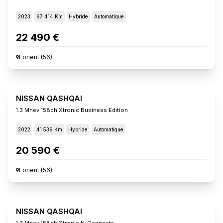
2023
67 414 Km
Hybride
Automatique
22 490 €
Lorient
(
56
)
NISSAN QASHQAI
1.3 Mhev 158ch Xtronic Business Edition
2022
41 539 Km
Hybride
Automatique
20 590 €
Lorient
(
56
)
NISSAN QASHQAI
1.3 Mhev 158ch Xtronic N-Connecta