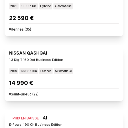
2023
59 887 Km
Hybride
Automatique
22 590 €
Rennes
(
35
)
NISSAN QASHQAI
1.3 Dig-T 160 Dct Business Edition
2019
100 218 Km
Essence
Automatique
14 990 €
Saint-Brieuc
(
22
)
NISSAN QASHQAI
PRIX EN BAISSE
E-Power 190 Ch Business Edition