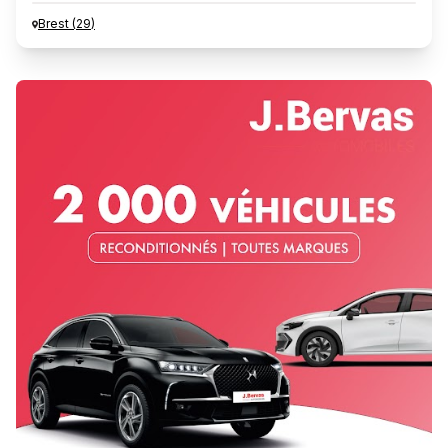
Brest
(
29
)