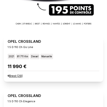
OPEL CROSSLAND
1.5 D 110 Ch Gs Line
2021
81 711 Km
Diesel
Manuelle
11 990 €
Brest
(
29
)
OPEL CROSSLAND
1.5 D 110 Ch Elegance