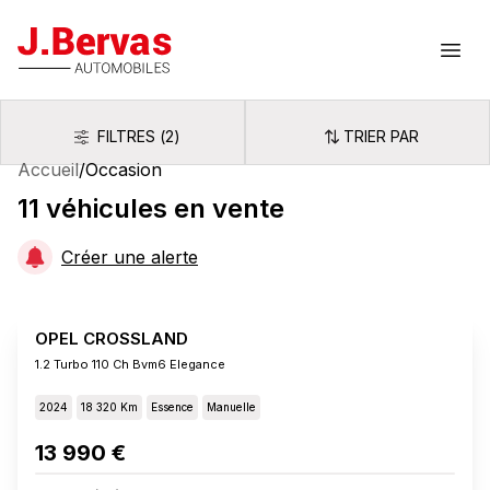
J.Bervas
Ouvr
FILTRES
(
2
)
TRIER PAR
Filtres
Trier par
Accueil
/
Occasion
11
véhicules
en vente
Créer une alerte
OPEL CROSSLAND
1.2 Turbo 110 Ch Bvm6 Elegance
2024
18 320 Km
Essence
Manuelle
13 990 €