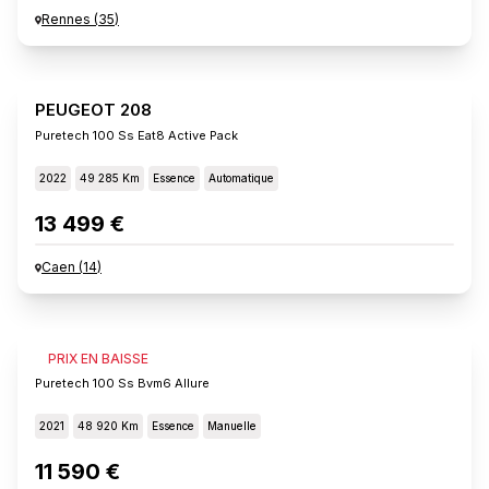
Rennes
(
35
)
PEUGEOT 208
Puretech 100 Ss Eat8 Active Pack
2022
49 285 Km
Essence
Automatique
13 499 €
Caen
(
14
)
PEUGEOT 208
PRIX EN BAISSE
Puretech 100 Ss Bvm6 Allure
2021
48 920 Km
Essence
Manuelle
11 590 €