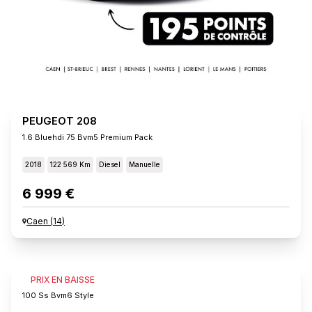
PEUGEOT 208
1.6 Bluehdi 75 Bvm5 Premium Pack
2018
122 569 Km
Diesel
Manuelle
6 999 €
Caen
(
14
)
PEUGEOT 208
PRIX EN BAISSE
100 Ss Bvm6 Style