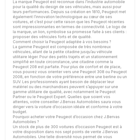
La marque Peugeot est reconnue dans l’industrie automobile
pour la qualité du design de ses véhicules, mais aussi pour
leurs performances. Depuis sa création en 1810, Peugeot met
également l’innovation technologique au cœur de ses
voitures, et c’est pour cette raison que les Peugeot récentes
sont impressionnantes en termes de connectivité. Le logo de
la marque, un lion, symbolise sa promesse faite à ses clients :
proposer des véhicules forts et de qualité.
Comment choisir la Peugeot adaptée à vos besoins ?
La gamme Peugeot est composée de très nombreux
véhicules, allant de la petite citadine jusqu’au véhicule
utilitaire léger. Pour des petits trajets et un stationnement
simplifié en toute circonstance, une citadine comme la
Peugeot 208 est parfaite. Pour plus de confort et de place,
vous pouvez vous orienter vers une Peugeot 308 ou Peugeot
2008, en fonction de votre préférence entre une berline ou un
SUV. Les professionnels ayant besoin de déplacer leur
matériel ou des marchandises peuvent s’appuyer sur une
gamme utilitaire de qualité, avec notamment le Peugeot
Partner ou le Peugeot Expert. Quelles que soient vos
attentes, votre conseiller J.Bervas Automobiles saura vous
diriger vers la voiture d’occasion idéale et conforme à votre
budget.
Pourquoi acheter votre Peugeot d’occasion chez J.Bervas
Automobiles ?
Un stock de plus de 300 voitures d’occasion Peugeot est à
votre disposition dans nos sept points de vente J.Bervas
Automobiles. Une telle diversité nous permet de vous