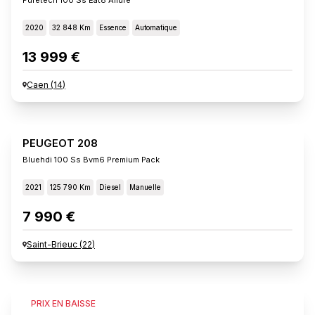
2020
32 848 Km
Essence
Automatique
13 999 €
Caen
(
14
)
PEUGEOT 208
Bluehdi 100 Ss Bvm6 Premium Pack
2021
125 790 Km
Diesel
Manuelle
7 990 €
Saint-Brieuc
(
22
)
PEUGEOT 208
PRIX EN BAISSE