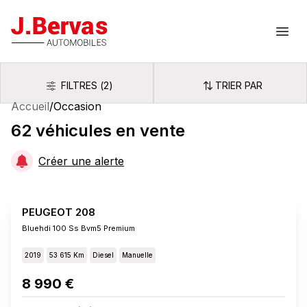
J.Bervas
Ouvr
FILTRES
(
2
)
TRIER PAR
Filtres
Trier par
Accueil
/
Occasion
62
véhicules
en vente
Créer une alerte
PEUGEOT 208
Bluehdi 100 Ss Bvm5 Premium
2019
53 615 Km
Diesel
Manuelle
8 990 €