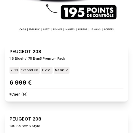
PEUGEOT 208
1.6 Bluehdi 75 Bvm5 Premium Pack
2018
122 569 Km
Diesel
Manuelle
6 999 €
Caen
(
14
)
PEUGEOT 208
100 Ss Bvm6 Style