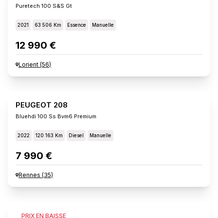
Puretech 100 S&s Gt
2021
63 506 Km
Essence
Manuelle
12 990 €
Lorient
(
56
)
PEUGEOT 208
Bluehdi 100 Ss Bvm6 Premium
2022
120 163 Km
Diesel
Manuelle
7 990 €
Rennes
(
35
)
PEUGEOT 208
PRIX EN BAISSE