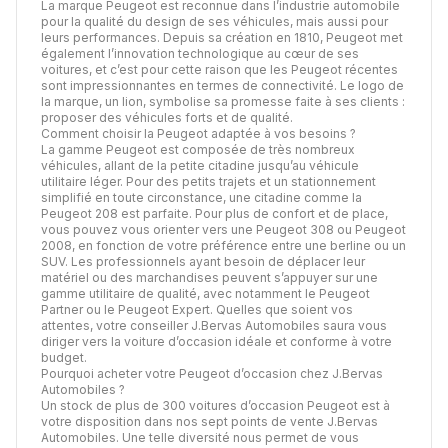
La marque Peugeot est reconnue dans l’industrie automobile
pour la qualité du design de ses véhicules, mais aussi pour
leurs performances. Depuis sa création en 1810, Peugeot met
également l’innovation technologique au cœur de ses
voitures, et c’est pour cette raison que les Peugeot récentes
sont impressionnantes en termes de connectivité. Le logo de
la marque, un lion, symbolise sa promesse faite à ses clients :
proposer des véhicules forts et de qualité.
Comment choisir la Peugeot adaptée à vos besoins ?
La gamme Peugeot est composée de très nombreux
véhicules, allant de la petite citadine jusqu’au véhicule
utilitaire léger. Pour des petits trajets et un stationnement
simplifié en toute circonstance, une citadine comme la
Peugeot 208 est parfaite. Pour plus de confort et de place,
vous pouvez vous orienter vers une Peugeot 308 ou Peugeot
2008, en fonction de votre préférence entre une berline ou un
SUV. Les professionnels ayant besoin de déplacer leur
matériel ou des marchandises peuvent s’appuyer sur une
gamme utilitaire de qualité, avec notamment le Peugeot
Partner ou le Peugeot Expert. Quelles que soient vos
attentes, votre conseiller J.Bervas Automobiles saura vous
diriger vers la voiture d’occasion idéale et conforme à votre
budget.
Pourquoi acheter votre Peugeot d’occasion chez J.Bervas
Automobiles ?
Un stock de plus de 300 voitures d’occasion Peugeot est à
votre disposition dans nos sept points de vente J.Bervas
Automobiles. Une telle diversité nous permet de vous