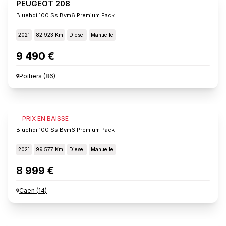
PEUGEOT 208
Bluehdi 100 Ss Bvm6 Premium Pack
2021
82 923 Km
Diesel
Manuelle
9 490 €
Poitiers
(
86
)
PEUGEOT 208
PRIX EN BAISSE
Bluehdi 100 Ss Bvm6 Premium Pack
2021
99 577 Km
Diesel
Manuelle
8 999 €
Caen
(
14
)