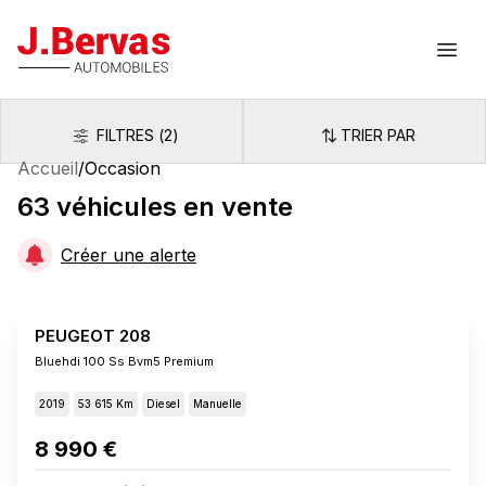
J.Bervas
Ouvr
FILTRES
(
2
)
TRIER PAR
Filtres
Trier par
Accueil
/
Occasion
63
véhicules
en vente
Créer une alerte
PEUGEOT 208
Bluehdi 100 Ss Bvm5 Premium
2019
53 615 Km
Diesel
Manuelle
8 990 €