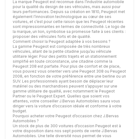
La marque Peugeot est reconnue dans l’industrie automobile
pour la qualité du design de ses véhicules, mais aussi pour
leurs performances. Depuis sa création en 1810, Peugeot met
également l’innovation technologique au cœur de ses
voitures, et c’est pour cette raison que les Peugeot récentes
sont impressionnantes en termes de connectivité. Le logo de
la marque, un lion, symbolise sa promesse faite à ses clients :
proposer des véhicules forts et de qualité.
Comment choisir la Peugeot adaptée à vos besoins ?
La gamme Peugeot est composée de très nombreux
véhicules, allant de la petite citadine jusqu’au véhicule
utilitaire léger. Pour des petits trajets et un stationnement
simplifié en toute circonstance, une citadine comme la
Peugeot 208 est parfaite. Pour plus de confort et de place,
vous pouvez vous orienter vers une Peugeot 308 ou Peugeot
2008, en fonction de votre préférence entre une berline ou un
SUV. Les professionnels ayant besoin de déplacer leur
matériel ou des marchandises peuvent s’appuyer sur une
gamme utilitaire de qualité, avec notamment le Peugeot
Partner ou le Peugeot Expert. Quelles que soient vos
attentes, votre conseiller J.Bervas Automobiles saura vous
diriger vers la voiture d’occasion idéale et conforme à votre
budget.
Pourquoi acheter votre Peugeot d’occasion chez J.Bervas
Automobiles ?
Un stock de plus de 300 voitures d’occasion Peugeot est à
votre disposition dans nos sept points de vente J.Bervas
Automobiles. Une telle diversité nous permet de vous