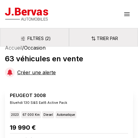
J.Bervas
Ouvr
FILTRES
(
2
)
TRIER PAR
Filtres
Trier par
Accueil
/
Occasion
63
véhicules
en vente
Créer une alerte
PEUGEOT 3008
Bluehdi 130 S&s Eat8 Active Pack
2023
67 000 Km
Diesel
Automatique
19 990 €