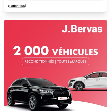
Lorient
(
56
)