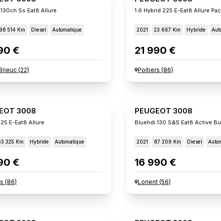
 130ch Ss Eat8 Allure
1.6 Hybrid 225 E-Eat8 Allure Pa
98 514 Km
Diesel
Automatique
2021
23 667 Km
Hybride
Aut
90 €
21 990 €
Brieuc
(
22
)
Poitiers
(
86
)
EOT 3008
PEUGEOT 3008
225 E-Eat8 Allure
Bluehdi 130 S&s Eat8 Active B
63 325 Km
Hybride
Automatique
2021
87 209 Km
Diesel
Auto
90 €
16 990 €
rs
(
86
)
Lorient
(
56
)