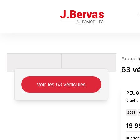
J.Bervas
Accueil
63
v
Voir les
63
véhicules
PEUG
Bluehdi
2023
19 9
Lorien