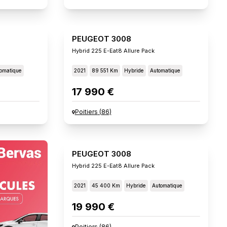
PEUGEOT 3008
Hybrid 225 E-Eat8 Allure Pack
omatique
2021
89 551 Km
Hybride
Automatique
17 990 €
Poitiers
(
86
)
PEUGEOT 3008
Hybrid 225 E-Eat8 Allure Pack
2021
45 400 Km
Hybride
Automatique
19 990 €
Poitiers
(
86
)