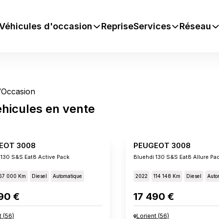
Véhicules d'occasion
Reprise
Services
Réseau
/
Occasion
éhicules
en vente
EOT 3008
PEUGEOT 3008
 130 S&s Eat8 Active Pack
Bluehdi 130 S&s Eat8 Allure Pa
67 000 Km
Diesel
Automatique
2022
114 148 Km
Diesel
Auto
90 €
17 490 €
t
(
56
)
Lorient
(
56
)