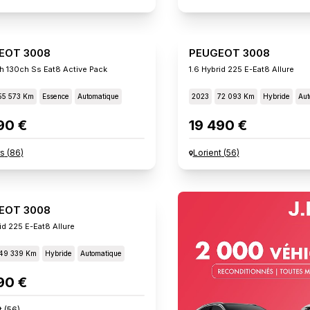
EOT 3008
PEUGEOT 3008
h 130ch Ss Eat8 Active Pack
1.6 Hybrid 225 E-Eat8 Allure
55 573 Km
Essence
Automatique
2023
72 093 Km
Hybride
Aut
90 €
19 490 €
rs
(
86
)
Lorient
(
56
)
EOT 3008
id 225 E-Eat8 Allure
49 339 Km
Hybride
Automatique
90 €
t
(
56
)