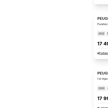
PEUG
Puretec
2022
17 4
Poitie
PEUG
1.6 Hybr
2020
17 9
Lorien