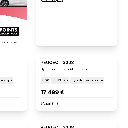
PEUGEOT 3008
Hybrid 225 E-Eat8 Allure Pack
omatique
2020
88 733 Km
Hybride
Automatique
17 499 €
Caen
(
14
)
PEUGEOT 3008