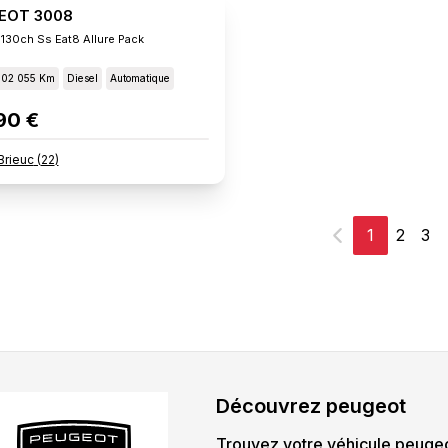
EOT 3008
 130ch Ss Eat8 Allure Pack
102 055 Km
Diesel
Automatique
90 €
Brieuc
(
22
)
1
2
3
Précédent
Découvrez
peugeot
Trouvez votre véhicule
peuge