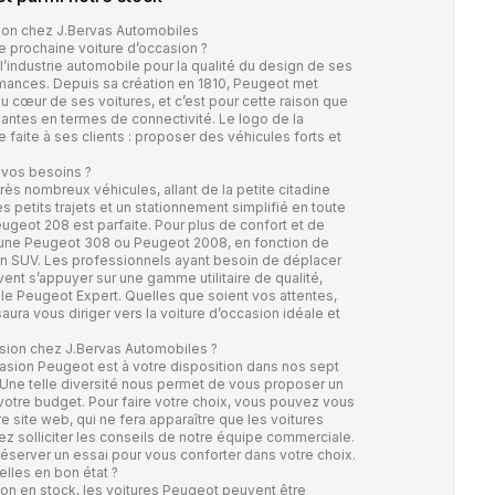
ion chez J.Bervas Automobiles
e prochaine voiture d’occasion ?
industrie automobile pour la qualité du design de ses
rmances. Depuis sa création en 1810, Peugeot met
 cœur de ses voitures, et c’est pour cette raison que
ntes en termes de connectivité. Le logo de la
faite à ses clients : proposer des véhicules forts et
 vos besoins ?
 nombreux véhicules, allant de la petite citadine
des petits trajets et un stationnement simplifié en toute
ugeot 208 est parfaite. Pour plus de confort et de
 une Peugeot 308 ou Peugeot 2008, en fonction de
un SUV. Les professionnels ayant besoin de déplacer
nt s’appuyer sur une gamme utilitaire de qualité,
e Peugeot Expert. Quelles que soient vos attentes,
ura vous diriger vers la voiture d’occasion idéale et
sion chez J.Bervas Automobiles ?
asion Peugeot est à votre disposition dans nos sept
Une telle diversité nous permet de vous proposer un
votre budget. Pour faire votre choix, vous pouvez vous
e site web, qui ne fera apparaître que les voitures
z solliciter les conseils de notre équipe commerciale.
éserver un essai pour vous conforter dans votre choix.
lles en bon état ?
ion en stock, les voitures Peugeot peuvent être