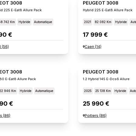
EOT 3008
PEUGEOT 3008
id 225 E-Eat8 Allure Pack
Hybrid 225 E-Eat8 Allure Pack
68 742 Km
Hybride
Automatique
2021
82 082 Km
Hybride
Aut
90 €
17 999 €
t
(
56
)
Caen
(
14
)
EOT 3008
PEUGEOT 3008
180 E-Eat8 Allure Pack
1.2 Hybrid 145 E-Dcs6 Allure
22 946 Km
Hybride
Automatique
2025
25 138 Km
Hybride
Aut
90 €
25 990 €
rs
(
86
)
Poitiers
(
86
)