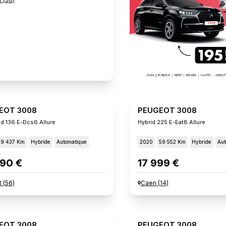
EOT 3008
PEUGEOT 3008
id 136 E-Dcs6 Allure
Hybrid 225 E-Eat8 Allure
19 437 Km
Hybride
Automatique
2020
59 552 Km
Hybride
Aut
90 €
17 999 €
t
(
56
)
Caen
(
14
)
EOT 3008
PEUGEOT 3008