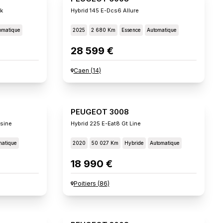
ck
Hybrid 145 E-Dcs6 Allure
omatique
2025
2 680 Km
Essence
Automatique
28 599 €
Caen
(
14
)
PEUGEOT 3008
usine
Hybrid 225 E-Eat8 Gt Line
matique
2020
50 027 Km
Hybride
Automatique
18 990 €
Poitiers
(
86
)