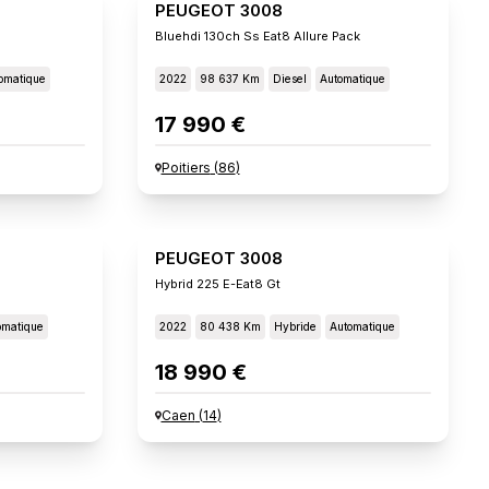
PEUGEOT 3008
Bluehdi 130ch Ss Eat8 Allure Pack
omatique
2022
98 637 Km
Diesel
Automatique
17 990 €
Poitiers
(
86
)
PEUGEOT 3008
Hybrid 225 E-Eat8 Gt
omatique
2022
80 438 Km
Hybride
Automatique
18 990 €
Caen
(
14
)