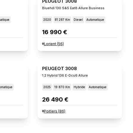
PEUGEOT 3008
Bluehdi 130 S&s Eat8 Allure Business
atique
2020
81 287 Km
Diesel
Automatique
16 990 €
Lorient
(
56
)
PEUGEOT 3008
1.2 Hybrid 136 E-Dcs6 Allure
omatique
2025
19 870 Km
Hybride
Automatique
26 490 €
Poitiers
(
86
)