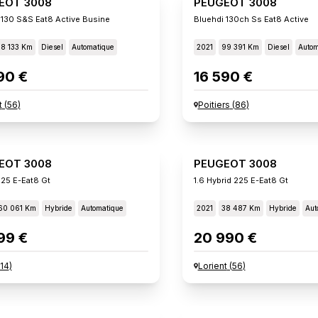
EOT 3008
PEUGEOT 3008
 130 S&s Eat8 Active Busine
Bluehdi 130ch Ss Eat8 Active
78 133 Km
Diesel
Automatique
2021
99 391 Km
Diesel
Autom
90 €
16 590 €
t
(
56
)
Poitiers
(
86
)
EOT 3008
PEUGEOT 3008
225 E-Eat8 Gt
1.6 Hybrid 225 E-Eat8 Gt
60 061 Km
Hybride
Automatique
2021
38 487 Km
Hybride
Aut
99 €
20 990 €
14
)
Lorient
(
56
)