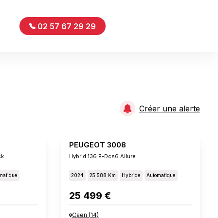
02 57 67 29 29
Créer une alerte
PEUGEOT 3008
ck
Hybrid 136 E-Dcs6 Allure
matique
2024
25 588 Km
Hybride
Automatique
25 499 €
Caen
(
14
)