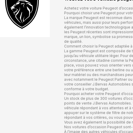
Achetez votre voiture Peugeot d’occas
Pourquoi choisir une Peugeot pour votr
La marque Peugeot est reconnue dans l’
véhicules, mais aussi pour leurs perfo
également l’innovation technologique au
les Peugeot récentes sont impressionna
marque, un lion, symbolise sa promesse 
de qualité.
Comment choisir la Peugeot adaptée à
La gamme Peugeot est composée de très
jusqu’au véhicule utilitaire léger. Pour 
circonstance, une citadine comme la Pe
place, vous pouvez vous orienter vers
votre préférence entre une berline ou 
leur matériel ou des marchandises peuve
avec notamment le Peugeot Partner ou l
votre conseiller J.Bervas Automobiles sa
conforme à votre budget.
Pourquoi acheter votre Peugeot d’occa
Un stock de plus de 300 voitures d’occ
points de vente J.Bervas Automobiles. 
véhicule répondant à vos attentes et à 
appuyer sur le système de filtre de notr
répondant à vos critères, ou vous pouve
Vous avez également la possibilité de r
Nos voitures d’occasion Peugeot sont-e
À l’image des autres véhicules d’occas