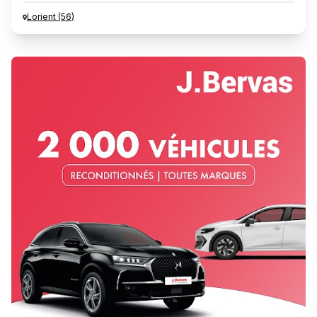
Lorient
(
56
)