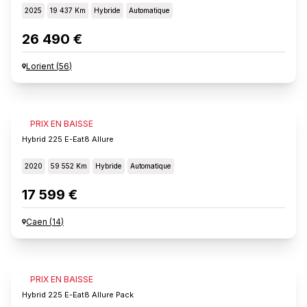
2025
19 437 Km
Hybride
Automatique
26 490 €
Lorient
(
56
)
PEUGEOT 3008
PRIX EN BAISSE
Hybrid 225 E-Eat8 Allure
2020
59 552 Km
Hybride
Automatique
17 599 €
Caen
(
14
)
PEUGEOT 3008
PRIX EN BAISSE
Hybrid 225 E-Eat8 Allure Pack