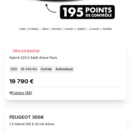
PEUGEOT 3008
PRIX EN BAISSE
Hybrid 225 E-Eat8 Allure Pack
2021
45 400 Km
Hybride
Automatique
19 790 €
Poitiers
(
86
)
PEUGEOT 3008
1.2 Hybrid 136 E-Dcs6 Allure