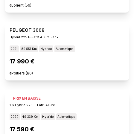
Lorient
(
56
)
PEUGEOT 3008
Hybrid 225 E-Eat8 Allure Pack
2021
89 551 Km
Hybride
Automatique
17 990 €
Poitiers
(
86
)
PEUGEOT 3008
PRIX EN BAISSE
1.6 Hybrid 225 E-Eat8 Allure
2020
49 339 Km
Hybride
Automatique
17 590 €