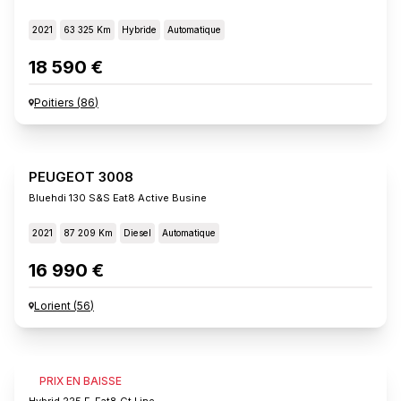
2021
63 325 Km
Hybride
Automatique
18 590 €
Poitiers
(
86
)
PEUGEOT 3008
Bluehdi 130 S&s Eat8 Active Busine
2021
87 209 Km
Diesel
Automatique
16 990 €
Lorient
(
56
)
PEUGEOT 3008
PRIX EN BAISSE
Hybrid 225 E-Eat8 Gt Line