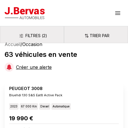
J.Bervas
Ouvr
FILTRES
(
2
)
TRIER PAR
Filtres
Trier par
Accueil
/
Occasion
63
véhicules
en vente
Créer une alerte
PEUGEOT 3008
Bluehdi 130 S&s Eat8 Active Pack
2023
67 000 Km
Diesel
Automatique
19 990 €