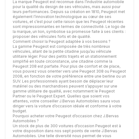
La marque Peugeot est reconnue dans l’industrie automobile
pour la qualité du design de ses véhicules, mais aussi pour
leurs performances. Depuis sa création en 1810, Peugeot met
également l’innovation technologique au cœur de ses
voitures, et c’est pour cette raison que les Peugeot récentes
sont impressionnantes en termes de connectivité. Le logo de
la marque, un lion, symbolise sa promesse faite à ses clients :
proposer des véhicules forts et de qualité.
Comment choisir la Peugeot adaptée à vos besoins ?
La gamme Peugeot est composée de très nombreux
véhicules, allant de la petite citadine jusqu’au véhicule
utilitaire léger. Pour des petits trajets et un stationnement
simplifié en toute circonstance, une citadine comme la
Peugeot 208 est parfaite. Pour plus de confort et de place,
vous pouvez vous orienter vers une Peugeot 308 ou Peugeot
2008, en fonction de votre préférence entre une berline ou un
SUV. Les professionnels ayant besoin de déplacer leur
matériel ou des marchandises peuvent s’appuyer sur une
gamme utilitaire de qualité, avec notamment le Peugeot
Partner ou le Peugeot Expert. Quelles que soient vos
attentes, votre conseiller J.Bervas Automobiles saura vous
diriger vers la voiture d’occasion idéale et conforme à votre
budget.
Pourquoi acheter votre Peugeot d’occasion chez J.Bervas
Automobiles ?
Un stock de plus de 300 voitures d’occasion Peugeot est à
votre disposition dans nos sept points de vente J.Bervas
Automobiles. Une telle diversité nous permet de vous