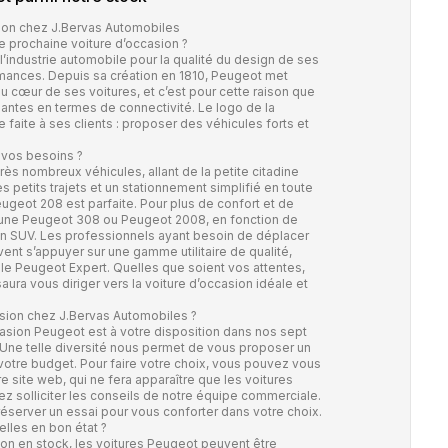
ion chez J.Bervas Automobiles
e prochaine voiture d’occasion ?
industrie automobile pour la qualité du design de ses
rmances. Depuis sa création en 1810, Peugeot met
 cœur de ses voitures, et c’est pour cette raison que
ntes en termes de connectivité. Le logo de la
faite à ses clients : proposer des véhicules forts et
 vos besoins ?
 nombreux véhicules, allant de la petite citadine
des petits trajets et un stationnement simplifié en toute
ugeot 208 est parfaite. Pour plus de confort et de
 une Peugeot 308 ou Peugeot 2008, en fonction de
un SUV. Les professionnels ayant besoin de déplacer
nt s’appuyer sur une gamme utilitaire de qualité,
e Peugeot Expert. Quelles que soient vos attentes,
ura vous diriger vers la voiture d’occasion idéale et
sion chez J.Bervas Automobiles ?
asion Peugeot est à votre disposition dans nos sept
Une telle diversité nous permet de vous proposer un
votre budget. Pour faire votre choix, vous pouvez vous
e site web, qui ne fera apparaître que les voitures
z solliciter les conseils de notre équipe commerciale.
éserver un essai pour vous conforter dans votre choix.
lles en bon état ?
ion en stock, les voitures Peugeot peuvent être