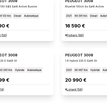
EOT 3008
PEUGEOT 3008
 130 S&s Eat8 Active Busine
Bluehdi 130ch Ss Eat8 Active
78 133 Km
Diesel
Automatique
2021
99 391 Km
Diesel
Autom
90 €
16 590 €
t
(
56
)
Poitiers
(
86
)
EOT 3008
PEUGEOT 3008
225 E-Eat8 Gt
1.6 Hybrid 225 E-Eat8 Gt
60 061 Km
Hybride
Automatique
2021
38 487 Km
Hybride
Aut
99 €
20 990 €
14
)
Lorient
(
56
)