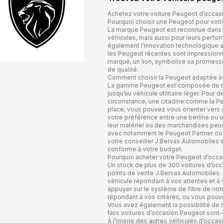
Achetez votre voiture Peugeot d’occas
Pourquoi choisir une Peugeot pour votr
La marque Peugeot est reconnue dans l’
véhicules, mais aussi pour leurs perfo
également l’innovation technologique au
les Peugeot récentes sont impressionna
marque, un lion, symbolise sa promesse 
de qualité.
Comment choisir la Peugeot adaptée à
La gamme Peugeot est composée de très
jusqu’au véhicule utilitaire léger. Pour 
circonstance, une citadine comme la Pe
place, vous pouvez vous orienter vers
votre préférence entre une berline ou 
leur matériel ou des marchandises peuve
avec notamment le Peugeot Partner ou l
votre conseiller J.Bervas Automobiles sa
conforme à votre budget.
Pourquoi acheter votre Peugeot d’occa
Un stock de plus de 300 voitures d’occ
points de vente J.Bervas Automobiles. 
véhicule répondant à vos attentes et à 
appuyer sur le système de filtre de notr
répondant à vos critères, ou vous pouve
Vous avez également la possibilité de r
Nos voitures d’occasion Peugeot sont-e
À l’image des autres véhicules d’occas