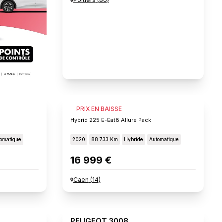
PEUGEOT 3008
PRIX EN BAISSE
Hybrid 225 E-Eat8 Allure Pack
omatique
2020
88 733 Km
Hybride
Automatique
16 999 €
Caen
(
14
)
PEUGEOT 3008