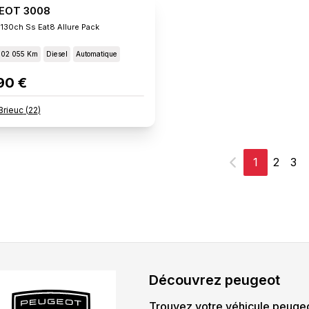
EOT 3008
 130ch Ss Eat8 Allure Pack
102 055 Km
Diesel
Automatique
90 €
Brieuc
(
22
)
1
2
3
Précédent
Découvrez
peugeot
Trouvez votre véhicule
peuge