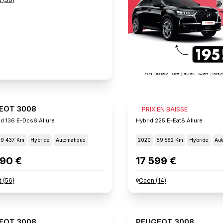
EOT 3008
PEUGEOT 3008
PRIX EN BAISSE
id 136 E-Dcs6 Allure
Hybrid 225 E-Eat8 Allure
19 437 Km
Hybride
Automatique
2020
59 552 Km
Hybride
Aut
90 €
17 599 €
t
(
56
)
Caen
(
14
)
EOT 3008
PEUGEOT 3008