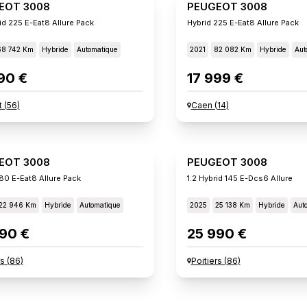
EOT 3008
PEUGEOT 3008
id 225 E-Eat8 Allure Pack
Hybrid 225 E-Eat8 Allure Pack
68 742 Km
Hybride
Automatique
2021
82 082 Km
Hybride
Aut
90 €
17 999 €
t
(
56
)
Caen
(
14
)
EOT 3008
PEUGEOT 3008
180 E-Eat8 Allure Pack
1.2 Hybrid 145 E-Dcs6 Allure
22 946 Km
Hybride
Automatique
2025
25 138 Km
Hybride
Aut
90 €
25 990 €
rs
(
86
)
Poitiers
(
86
)