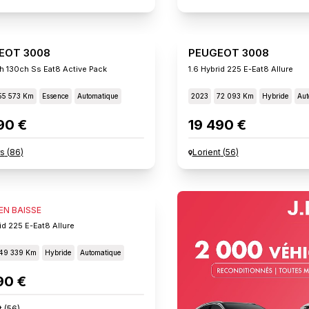
EOT 3008
PEUGEOT 3008
h 130ch Ss Eat8 Active Pack
1.6 Hybrid 225 E-Eat8 Allure
55 573 Km
Essence
Automatique
2023
72 093 Km
Hybride
Aut
90 €
19 490 €
rs
(
86
)
Lorient
(
56
)
EOT 3008
 EN BAISSE
id 225 E-Eat8 Allure
49 339 Km
Hybride
Automatique
90 €
t
(
56
)