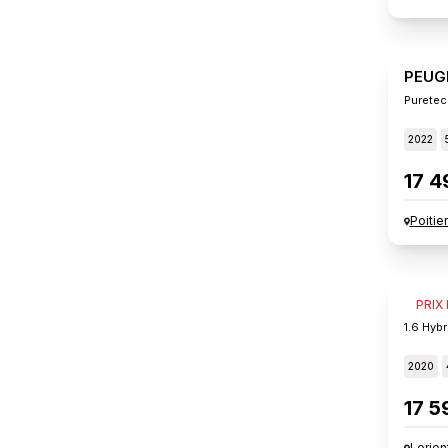
PEUG
Puretec
2022
17 4
Poitie
PEUG
PRIX
1.6 Hybr
2020
17 5
Lorien