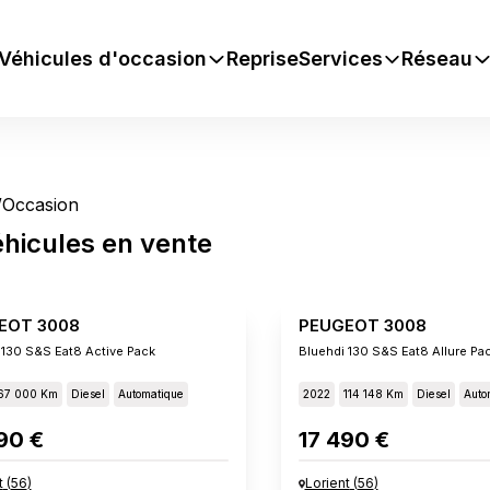
Véhicules d'occasion
Reprise
Services
Réseau
/
Occasion
éhicules
en vente
EOT 3008
PEUGEOT 3008
 130 S&s Eat8 Active Pack
Bluehdi 130 S&s Eat8 Allure Pa
67 000 Km
Diesel
Automatique
2022
114 148 Km
Diesel
Auto
90 €
17 490 €
t
(
56
)
Lorient
(
56
)