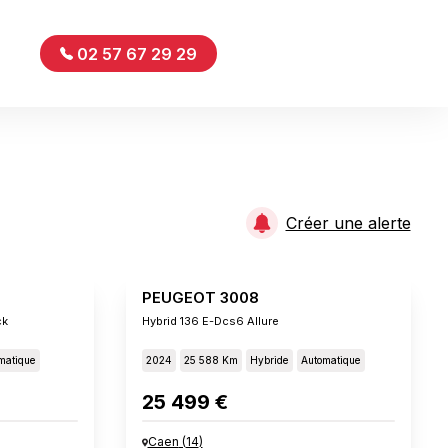
02 57 67 29 29
Créer une alerte
PEUGEOT 3008
ck
Hybrid 136 E-Dcs6 Allure
matique
2024
25 588 Km
Hybride
Automatique
25 499 €
Caen
(
14
)