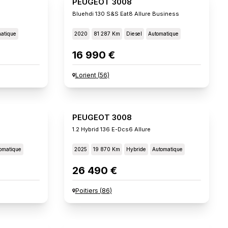
PEUGEOT 3008
Bluehdi 130 S&s Eat8 Allure Business
atique
2020
81 287 Km
Diesel
Automatique
16 990 €
Lorient
(
56
)
PEUGEOT 3008
1.2 Hybrid 136 E-Dcs6 Allure
omatique
2025
19 870 Km
Hybride
Automatique
26 490 €
Poitiers
(
86
)