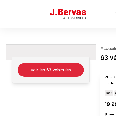
J.Bervas
Accueil
63
v
Voir les
63
véhicules
PEUG
Bluehdi
2023
19 9
Lorien