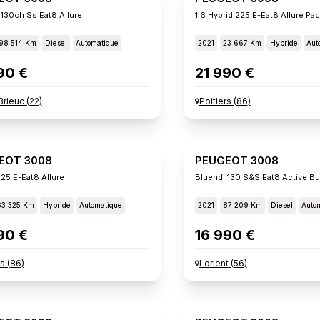
 130ch Ss Eat8 Allure
1.6 Hybrid 225 E-Eat8 Allure Pa
98 514 Km
Diesel
Automatique
2021
23 667 Km
Hybride
Aut
90 €
21 990 €
Brieuc
(
22
)
Poitiers
(
86
)
EOT 3008
PEUGEOT 3008
225 E-Eat8 Allure
Bluehdi 130 S&s Eat8 Active B
63 325 Km
Hybride
Automatique
2021
87 209 Km
Diesel
Auto
90 €
16 990 €
rs
(
86
)
Lorient
(
56
)