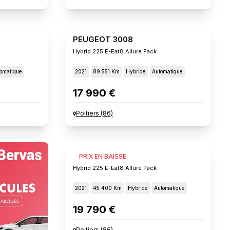
PEUGEOT 3008
Hybrid 225 E-Eat8 Allure Pack
omatique
2021
89 551 Km
Hybride
Automatique
17 990 €
Poitiers
(
86
)
PEUGEOT 3008
PRIX EN BAISSE
Hybrid 225 E-Eat8 Allure Pack
2021
45 400 Km
Hybride
Automatique
19 790 €
Poitiers
(
86
)