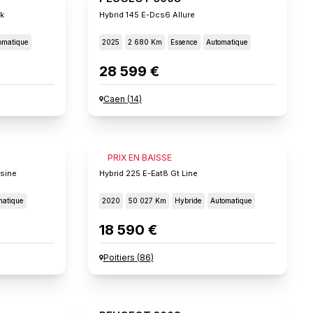
ck
Hybrid 145 E-Dcs6 Allure
omatique
2025
2 680 Km
Essence
Automatique
28 599 €
Caen
(
14
)
PEUGEOT 3008
PRIX EN BAISSE
usine
Hybrid 225 E-Eat8 Gt Line
matique
2020
50 027 Km
Hybride
Automatique
18 590 €
Poitiers
(
86
)