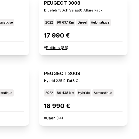
PEUGEOT 3008
Bluehdi 130ch Ss Eat8 Allure Pack
omatique
2022
98 637 Km
Diesel
Automatique
17 990 €
Poitiers
(
86
)
PEUGEOT 3008
Hybrid 225 E-Eat8 Gt
omatique
2022
80 438 Km
Hybride
Automatique
18 990 €
Caen
(
14
)