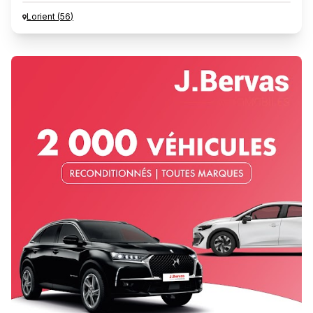
Lorient
(
56
)