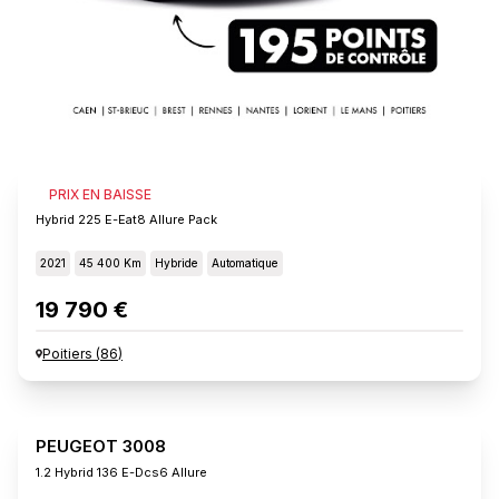
PEUGEOT 3008
PRIX EN BAISSE
Hybrid 225 E-Eat8 Allure Pack
2021
45 400 Km
Hybride
Automatique
19 790 €
Poitiers
(
86
)
PEUGEOT 3008
1.2 Hybrid 136 E-Dcs6 Allure