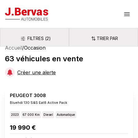
J.Bervas
Ouvr
FILTRES
(
2
)
TRIER PAR
Filtres
Trier par
Accueil
/
Occasion
63
véhicules
en vente
Créer une alerte
PEUGEOT 3008
Bluehdi 130 S&s Eat8 Active Pack
2023
67 000 Km
Diesel
Automatique
19 990 €