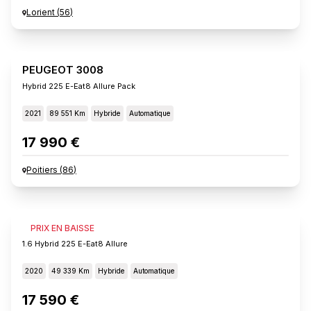
Lorient
(
56
)
PEUGEOT 3008
Hybrid 225 E-Eat8 Allure Pack
2021
89 551 Km
Hybride
Automatique
17 990 €
Poitiers
(
86
)
PEUGEOT 3008
PRIX EN BAISSE
1.6 Hybrid 225 E-Eat8 Allure
2020
49 339 Km
Hybride
Automatique
17 590 €