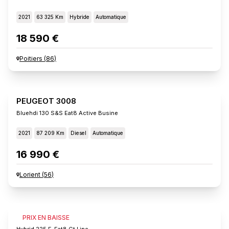
2021
63 325 Km
Hybride
Automatique
18 590 €
Poitiers
(
86
)
PEUGEOT 3008
Bluehdi 130 S&s Eat8 Active Busine
2021
87 209 Km
Diesel
Automatique
16 990 €
Lorient
(
56
)
PEUGEOT 3008
PRIX EN BAISSE
Hybrid 225 E-Eat8 Gt Line