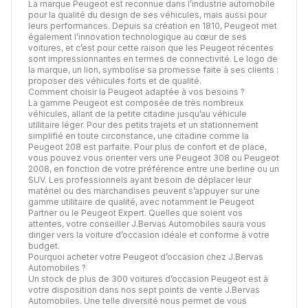
La marque Peugeot est reconnue dans l’industrie automobile
pour la qualité du design de ses véhicules, mais aussi pour
leurs performances. Depuis sa création en 1810, Peugeot met
également l’innovation technologique au cœur de ses
voitures, et c’est pour cette raison que les Peugeot récentes
sont impressionnantes en termes de connectivité. Le logo de
la marque, un lion, symbolise sa promesse faite à ses clients :
proposer des véhicules forts et de qualité.
Comment choisir la Peugeot adaptée à vos besoins ?
La gamme Peugeot est composée de très nombreux
véhicules, allant de la petite citadine jusqu’au véhicule
utilitaire léger. Pour des petits trajets et un stationnement
simplifié en toute circonstance, une citadine comme la
Peugeot 208 est parfaite. Pour plus de confort et de place,
vous pouvez vous orienter vers une Peugeot 308 ou Peugeot
2008, en fonction de votre préférence entre une berline ou un
SUV. Les professionnels ayant besoin de déplacer leur
matériel ou des marchandises peuvent s’appuyer sur une
gamme utilitaire de qualité, avec notamment le Peugeot
Partner ou le Peugeot Expert. Quelles que soient vos
attentes, votre conseiller J.Bervas Automobiles saura vous
diriger vers la voiture d’occasion idéale et conforme à votre
budget.
Pourquoi acheter votre Peugeot d’occasion chez J.Bervas
Automobiles ?
Un stock de plus de 300 voitures d’occasion Peugeot est à
votre disposition dans nos sept points de vente J.Bervas
Automobiles. Une telle diversité nous permet de vous