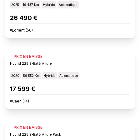
2025
19 437 Km
Hybride
Automatique
26 490 €
Lorient
(
56
)
PEUGEOT 3008
PRIX EN BAISSE
Hybrid 225 E-Eat8 Allure
2020
59 552 Km
Hybride
Automatique
17 599 €
Caen
(
14
)
PEUGEOT 3008
PRIX EN BAISSE
Hybrid 225 E-Eat8 Allure Pack