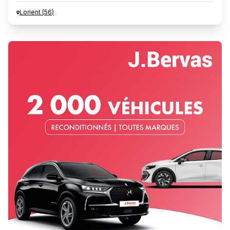
Lorient
(
56
)