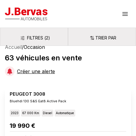
J.Bervas
Ouvr
FILTRES
(
2
)
TRIER PAR
Filtres
Trier par
Accueil
/
Occasion
63
véhicules
en vente
Créer une alerte
PEUGEOT 3008
Bluehdi 130 S&s Eat8 Active Pack
2023
67 000 Km
Diesel
Automatique
19 990 €