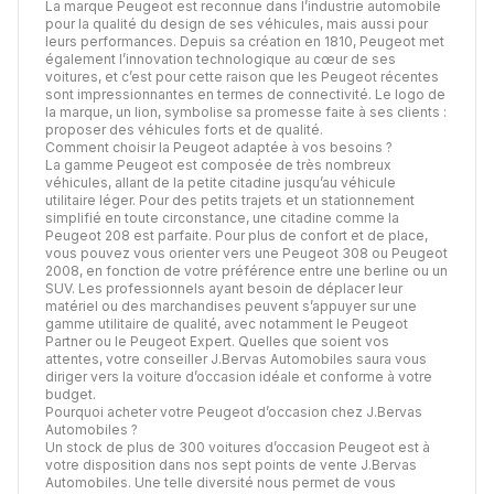
La marque Peugeot est reconnue dans l’industrie automobile
pour la qualité du design de ses véhicules, mais aussi pour
leurs performances. Depuis sa création en 1810, Peugeot met
également l’innovation technologique au cœur de ses
voitures, et c’est pour cette raison que les Peugeot récentes
sont impressionnantes en termes de connectivité. Le logo de
la marque, un lion, symbolise sa promesse faite à ses clients :
proposer des véhicules forts et de qualité.
Comment choisir la Peugeot adaptée à vos besoins ?
La gamme Peugeot est composée de très nombreux
véhicules, allant de la petite citadine jusqu’au véhicule
utilitaire léger. Pour des petits trajets et un stationnement
simplifié en toute circonstance, une citadine comme la
Peugeot 208 est parfaite. Pour plus de confort et de place,
vous pouvez vous orienter vers une Peugeot 308 ou Peugeot
2008, en fonction de votre préférence entre une berline ou un
SUV. Les professionnels ayant besoin de déplacer leur
matériel ou des marchandises peuvent s’appuyer sur une
gamme utilitaire de qualité, avec notamment le Peugeot
Partner ou le Peugeot Expert. Quelles que soient vos
attentes, votre conseiller J.Bervas Automobiles saura vous
diriger vers la voiture d’occasion idéale et conforme à votre
budget.
Pourquoi acheter votre Peugeot d’occasion chez J.Bervas
Automobiles ?
Un stock de plus de 300 voitures d’occasion Peugeot est à
votre disposition dans nos sept points de vente J.Bervas
Automobiles. Une telle diversité nous permet de vous