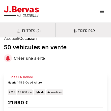
J.Bervas
Ouvr
FILTRES
(
2
)
TRIER PAR
Filtres
Trier par
Accueil
/
Occasion
50
véhicules
en vente
Créer une alerte
PEUGEOT 308
PRIX EN BAISSE
Hybrid 145 E-Dcs6 Allure
2025
29 030 Km
Hybride
Automatique
21 990 €