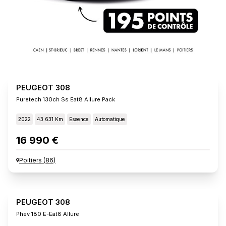
PEUGEOT 308
Puretech 130ch Ss Eat8 Allure Pack
2022
43 631 Km
Essence
Automatique
16 990 €
Poitiers
(
86
)
PEUGEOT 308
Phev 180 E-Eat8 Allure