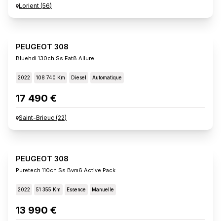
Lorient
(
56
)
PEUGEOT 308
Bluehdi 130ch Ss Eat8 Allure
2022
108 740 Km
Diesel
Automatique
17 490 €
Saint-Brieuc
(
22
)
PEUGEOT 308
Puretech 110ch Ss Bvm6 Active Pack
2022
51 355 Km
Essence
Manuelle
13 990 €