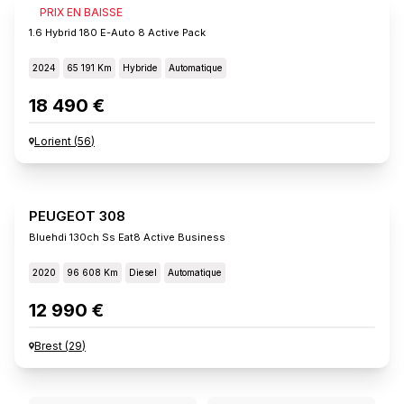
PEUGEOT 308
PRIX EN BAISSE
1.6 Hybrid 180 E-Auto 8 Active Pack
2024
65 191 Km
Hybride
Automatique
18 490 €
Lorient
(
56
)
PEUGEOT 308
Bluehdi 130ch Ss Eat8 Active Business
2020
96 608 Km
Diesel
Automatique
12 990 €
Brest
(
29
)