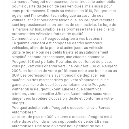
La marque Peugeot est reconnue dans l’industrie automobile
pour la qualité du design de ses véhicules, mais aussi pour
leurs performances. Depuis sa création en 1810, Peugeot met
également l’innovation technologique au cœur de ses
voitures, et c’est pour cette raison que les Peugeot récentes
sont impressionnantes en termes de connectivité. Le logo de
la marque, un lion, symbolise sa promesse faite à ses clients :
proposer des véhicules forts et de qualité.
Comment choisir la Peugeot adaptée à vos besoins ?
La gamme Peugeot est composée de très nombreux
véhicules, allant de la petite citadine jusqu’au véhicule
utilitaire léger. Pour des petits trajets et un stationnement
simplifié en toute circonstance, une citadine comme la
Peugeot 208 est parfaite. Pour plus de confort et de place,
vous pouvez vous orienter vers une Peugeot 308 ou Peugeot
2008, en fonction de votre préférence entre une berline ou un
SUV. Les professionnels ayant besoin de déplacer leur
matériel ou des marchandises peuvent s’appuyer sur une
gamme utilitaire de qualité, avec notamment le Peugeot
Partner ou le Peugeot Expert. Quelles que soient vos
attentes, votre conseiller J.Bervas Automobiles saura vous
diriger vers la voiture d’occasion idéale et conforme à votre
budget.
Pourquoi acheter votre Peugeot d’occasion chez J.Bervas
Automobiles ?
Un stock de plus de 300 voitures d’occasion Peugeot est à
votre disposition dans nos sept points de vente J.Bervas
Automobiles. Une telle diversité nous permet de vous