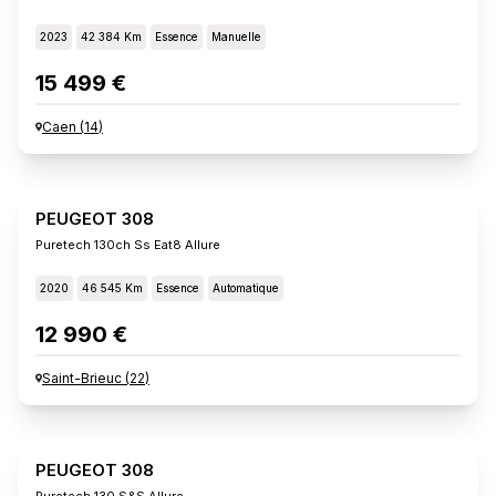
2023
42 384 Km
Essence
Manuelle
15 499 €
Caen
(
14
)
PEUGEOT 308
Puretech 130ch Ss Eat8 Allure
2020
46 545 Km
Essence
Automatique
12 990 €
Saint-Brieuc
(
22
)
PEUGEOT 308
Puretech 130 S&s Allure