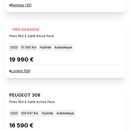
Rennes
(
35
)
PEUGEOT 308
PRIX EN BAISSE
Phev 180 E-Eat8 Allure Pack
2023
51 390 Km
Hybride
Automatique
19 990 €
Lorient
(
56
)
PEUGEOT 308
Phev 180 E-Eat8 Active Pack
2023
109 547 Km
Hybride
Automatique
16 590 €