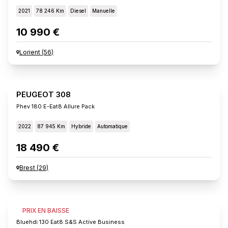
2021
78 246 Km
Diesel
Manuelle
10 990 €
Lorient
(
56
)
PEUGEOT 308
Phev 180 E-Eat8 Allure Pack
2022
87 945 Km
Hybride
Automatique
18 490 €
Brest
(
29
)
PEUGEOT 308
PRIX EN BAISSE
Bluehdi 130 Eat8 S&s Active Business