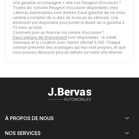
Une garantie accompagne-t-elle nos Peugeot d’occasion ?
Toutes les voitures Peugeot d’occasion disponibles chez
J.Bervas Automobiles sont dotées d’une garantie de six mois,
valable à compter de la date de livraison du véhicule. Une
extension est disponible pour porter la durée de la garantie à
72 mois au total.
Comment puis-je financer ma voiture d’occasion ?
Deux options de financement
sont disponibles : le crédit
classique et la Location avec Option d’Achat (LOA). Chaque
solution présente des avantages qui leur sont propres, et que
vous pouvez découvrir plus en détails sur notre site internet.
À PROPOS DE NOUS
NOS SERVICES