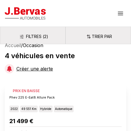
J.Bervas
Ouvr
FILTRES
(
2
)
TRIER PAR
Filtres
Trier par
Accueil
/
Occasion
4
véhicules
en vente
Créer une alerte
PEUGEOT 408
PRIX EN BAISSE
Phev 225 E-Eat8 Allure Pack
2022
49 551 Km
Hybride
Automatique
21 499 €