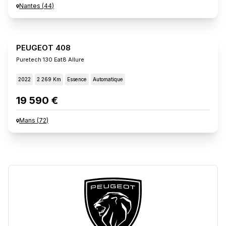
Nantes
(
44
)
PEUGEOT 408
Puretech 130 Eat8 Allure
2022
2 269 Km
Essence
Automatique
19 590 €
Mans
(
72
)