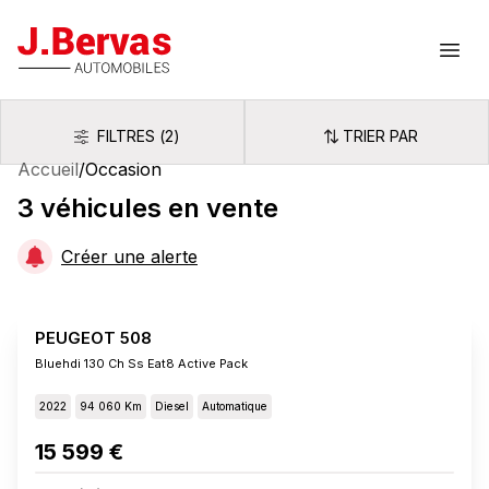
J.Bervas
Ouvr
FILTRES
(
2
)
TRIER PAR
Filtres
Trier par
Accueil
/
Occasion
3
véhicules
en vente
Créer une alerte
PEUGEOT 508
Bluehdi 130 Ch Ss Eat8 Active Pack
2022
94 060 Km
Diesel
Automatique
15 599 €