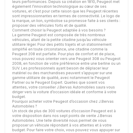
leurs performances. Depuis sa création en 1810, Peugeot met
également l’innovation technologique au cœur de ses
voitures, et c’est pour cette raison que les Peugeot récentes
sont impressionnantes en termes de connectivité. Le logo de
la marque, un lion, symbolise sa promesse faite à ses clients :
proposer des véhicules forts et de qualité.
Comment choisir la Peugeot adaptée à vos besoins ?
La gamme Peugeot est composée de très nombreux
véhicules, allant de la petite citadine jusqu’au véhicule
utilitaire léger. Pour des petits trajets et un stationnement
simplifié en toute circonstance, une citadine comme la
Peugeot 208 est parfaite. Pour plus de confort et de place,
vous pouvez vous orienter vers une Peugeot 308 ou Peugeot
2008, en fonction de votre préférence entre une berline ou un
SUV. Les professionnels ayant besoin de déplacer leur
matériel ou des marchandises peuvent s’appuyer sur une
gamme utilitaire de qualité, avec notamment le Peugeot
Partner ou le Peugeot Expert. Quelles que soient vos
attentes, votre conseiller J.Bervas Automobiles saura vous
diriger vers la voiture d’occasion idéale et conforme à votre
budget.
Pourquoi acheter votre Peugeot d’occasion chez J.Bervas
Automobiles ?
Un stock de plus de 300 voitures d’occasion Peugeot est à
votre disposition dans nos sept points de vente J.Bervas
Automobiles. Une telle diversité nous permet de vous
proposer un véhicule répondant à vos attentes et à votre
budget. Pour faire votre choix, vous pouvez vous appuyer sur