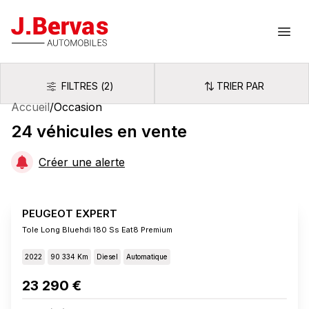
J.Bervas
Ouvr
FILTRES
(
2
)
TRIER PAR
Filtres
Trier par
Accueil
/
Occasion
24
véhicules
en vente
Créer une alerte
PEUGEOT EXPERT
Tole Long Bluehdi 180 Ss Eat8 Premium
2022
90 334 Km
Diesel
Automatique
23 290 €