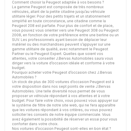
Comment choisir la Peugeot adaptée à vos besoins ?
La gamme Peugeot est composée de très nombreux
véhicules, allant de la petite citadine jusqu’au véhicule
utilitaire léger. Pour des petits trajets et un stationnement
simplifié en toute circonstance, une citadine comme la
Peugeot 208 est parfaite. Pour plus de confort et de place,
vous pouvez vous orienter vers une Peugeot 308 ou Peugeot
2008, en fonction de votre préférence entre une berline ou un
SUV. Les professionnels ayant besoin de déplacer leur
matériel ou des marchandises peuvent s’appuyer sur une
gamme utilitaire de qualité, avec notamment le Peugeot
Partner ou le Peugeot Expert. Quelles que soient vos
attentes, votre conseiller J.Bervas Automobiles saura vous
diriger vers la voiture d’occasion idéale et conforme à votre
budget.
Pourquoi acheter votre Peugeot d’occasion chez J.Bervas
Automobiles ?
Un stock de plus de 300 voitures d’occasion Peugeot est à
votre disposition dans nos sept points de vente J.Bervas
Automobiles. Une telle diversité nous permet de vous
proposer un véhicule répondant à vos attentes et à votre
budget. Pour faire votre choix, vous pouvez vous appuyer sur
le système de filtre de notre site web, qui ne fera apparaître
que les voitures répondant à vos critères, ou vous pouvez
solliciter les conseils de notre équipe commerciale. Vous
avez également la possibilité de réserver un essai pour vous
conforter dans votre choix.
Nos voitures d’occasion Peugeot sont-elles en bon état ?