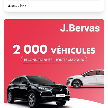
Nantes
(
44
)