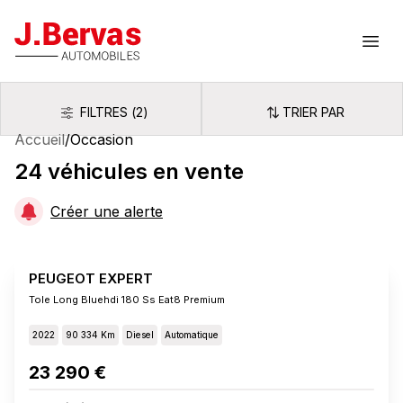
J.Bervas
Ouvr
FILTRES
(
2
)
TRIER PAR
Filtres
Trier par
Accueil
/
Occasion
24
véhicules
en vente
Créer une alerte
PEUGEOT EXPERT
Tole Long Bluehdi 180 Ss Eat8 Premium
2022
90 334 Km
Diesel
Automatique
23 290 €