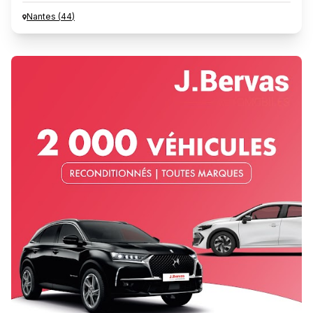
Nantes
(
44
)