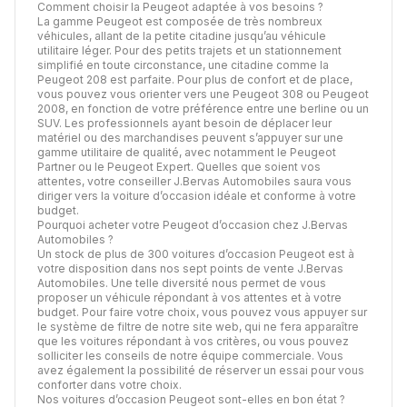
Comment choisir la Peugeot adaptée à vos besoins ?
La gamme Peugeot est composée de très nombreux
véhicules, allant de la petite citadine jusqu’au véhicule
utilitaire léger. Pour des petits trajets et un stationnement
simplifié en toute circonstance, une citadine comme la
Peugeot 208 est parfaite. Pour plus de confort et de place,
vous pouvez vous orienter vers une Peugeot 308 ou Peugeot
2008, en fonction de votre préférence entre une berline ou un
SUV. Les professionnels ayant besoin de déplacer leur
matériel ou des marchandises peuvent s’appuyer sur une
gamme utilitaire de qualité, avec notamment le Peugeot
Partner ou le Peugeot Expert. Quelles que soient vos
attentes, votre conseiller J.Bervas Automobiles saura vous
diriger vers la voiture d’occasion idéale et conforme à votre
budget.
Pourquoi acheter votre Peugeot d’occasion chez J.Bervas
Automobiles ?
Un stock de plus de 300 voitures d’occasion Peugeot est à
votre disposition dans nos sept points de vente J.Bervas
Automobiles. Une telle diversité nous permet de vous
proposer un véhicule répondant à vos attentes et à votre
budget. Pour faire votre choix, vous pouvez vous appuyer sur
le système de filtre de notre site web, qui ne fera apparaître
que les voitures répondant à vos critères, ou vous pouvez
solliciter les conseils de notre équipe commerciale. Vous
avez également la possibilité de réserver un essai pour vous
conforter dans votre choix.
Nos voitures d’occasion Peugeot sont-elles en bon état ?