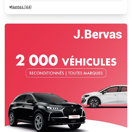
Nantes
(
44
)