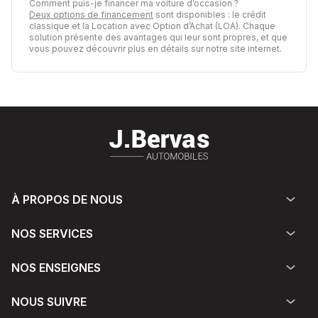
Comment puis-je financer ma voiture d’occasion ?
Deux options de financement
sont disponibles : le crédit
classique et la Location avec Option d’Achat (LOA). Chaque
solution présente des avantages qui leur sont propres, et que
vous pouvez découvrir plus en détails sur notre site internet.
À PROPOS DE NOUS
NOS SERVICES
NOS ENSEIGNES
NOUS SUIVRE