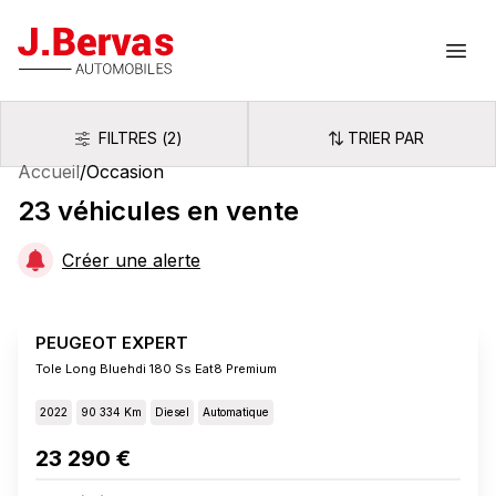
J.Bervas
Ouvr
FILTRES
(
2
)
TRIER PAR
Filtres
Trier par
Accueil
/
Occasion
23
véhicules
en vente
Créer une alerte
PEUGEOT EXPERT
Tole Long Bluehdi 180 Ss Eat8 Premium
2022
90 334 Km
Diesel
Automatique
23 290 €