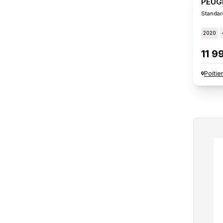
PEUG
Standar
2020
11 9
Poitie