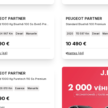
EOT PARTNER
PEUGEOT PARTNER
Standard 1000 Kg Bluehdi 100 Ss Bvm5 Premiu
Standard Bluehdi 100 Premium
54 967 Km
Diesel
Manuelle
2020
113 597 Km
Diesel
Manu
90 €
10 490 €
s
(
44
)
Nantes
(
44
)
EOT PARTNER
d 1000 Kg Puretech 110 Ss Premium
26 610 Km
Essence
Manuelle
90 €
29
)