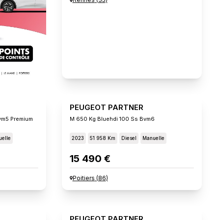
PEUGEOT PARTNER
vm5 Premium
M 650 Kg Bluehdi 100 Ss Bvm6
elle
2023
51 958 Km
Diesel
Manuelle
15 490 €
Poitiers
(
86
)
PEUGEOT PARTNER