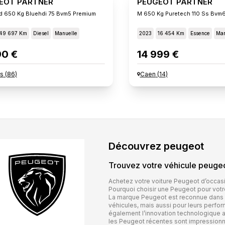
EOT PARTNER
PEUGEOT PARTNER
d 650 Kg Bluehdi 75 Bvm5 Premium
M 650 Kg Puretech 110 Ss Bvm
49 697 Km
Diesel
Manuelle
2023
16 454 Km
Essence
Man
90 €
14 999 €
rs
(
86
)
Caen
(
14
)
Découvrez
peugeot
Trouvez votre véhicule
peuge
Achetez votre voiture Peugeot d’occas
Pourquoi choisir une Peugeot pour votr
La marque Peugeot est reconnue dans l’
véhicules, mais aussi pour leurs perfo
également l’innovation technologique au
les Peugeot récentes sont impressionna