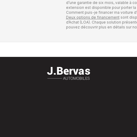
d’une garantie de six mois, valable à c
extension est disponible pour porter la 
Comment puis-je financer ma voiture d
Deux options de financement
sont disp
d’Achat (LOA). Chaque solution présent
pouvez découvrir plus en détails sur not