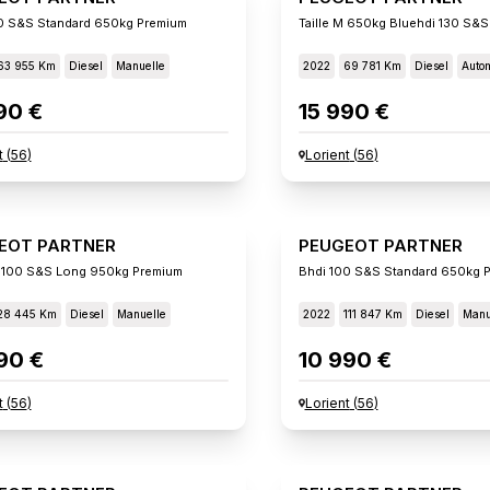
0 S&s Standard 650kg Premium
Taille M 650kg Bluehdi 130 S&s
63 955 Km
Diesel
Manuelle
2022
69 781 Km
Diesel
Auto
90 €
15 990 €
t
(
56
)
Lorient
(
56
)
EOT PARTNER
PEUGEOT PARTNER
 100 S&s Long 950kg Premium
Bhdi 100 S&s Standard 650kg 
28 445 Km
Diesel
Manuelle
2022
111 847 Km
Diesel
Manu
90 €
10 990 €
t
(
56
)
Lorient
(
56
)