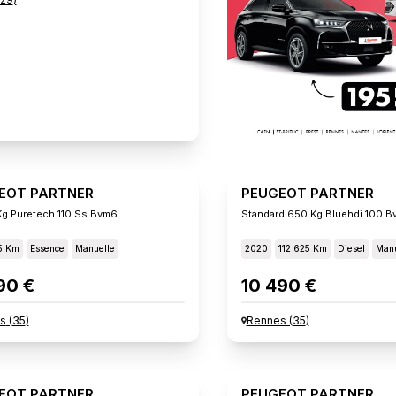
EOT PARTNER
PEUGEOT PARTNER
g Puretech 110 Ss Bvm6
Standard 650 Kg Bluehdi 100 B
5 Km
Essence
Manuelle
2020
112 625 Km
Diesel
Manu
90 €
10 490 €
s
(
35
)
Rennes
(
35
)
EOT PARTNER
PEUGEOT PARTNER