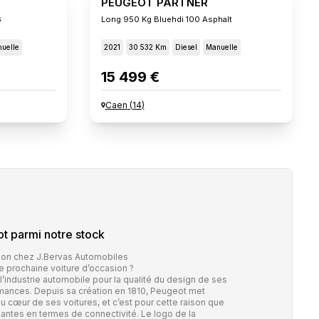
PEUGEOT PARTNER
6
Long 950 Kg Bluehdi 100 Asphalt
uelle
2021
30 532 Km
Diesel
Manuelle
15 499 €
Caen
(
14
)
ot
parmi notre stock
ion chez J.Bervas Automobiles
e prochaine voiture d’occasion ?
industrie automobile pour la qualité du design de ses
rmances. Depuis sa création en 1810, Peugeot met
 cœur de ses voitures, et c’est pour cette raison que
ntes en termes de connectivité. Le logo de la