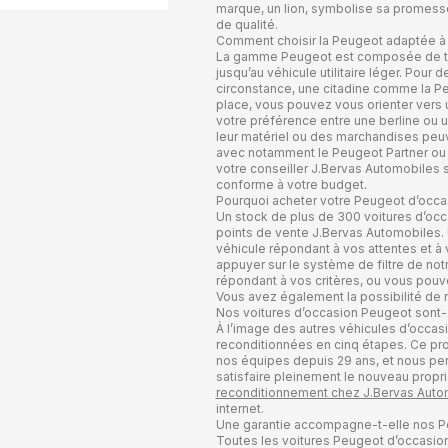
marque, un lion, symbolise sa promesse 
de qualité.
Comment choisir la Peugeot adaptée à
La gamme Peugeot est composée de très
jusqu’au véhicule utilitaire léger. Pour 
circonstance, une citadine comme la Pe
place, vous pouvez vous orienter vers
votre préférence entre une berline ou 
leur matériel ou des marchandises peuve
avec notamment le Peugeot Partner ou l
votre conseiller J.Bervas Automobiles sa
conforme à votre budget.
Pourquoi acheter votre Peugeot d’occa
Un stock de plus de 300 voitures d’occ
points de vente J.Bervas Automobiles. 
véhicule répondant à vos attentes et à 
appuyer sur le système de filtre de notr
répondant à vos critères, ou vous pouve
Vous avez également la possibilité de r
Nos voitures d’occasion Peugeot sont-e
À l’image des autres véhicules d’occas
reconditionnées en cinq étapes. Ce pr
nos équipes depuis 29 ans, et nous perm
satisfaire pleinement le nouveau propri
reconditionnement chez J.Bervas Auto
internet.
Une garantie accompagne-t-elle nos P
Toutes les voitures Peugeot d’occasio