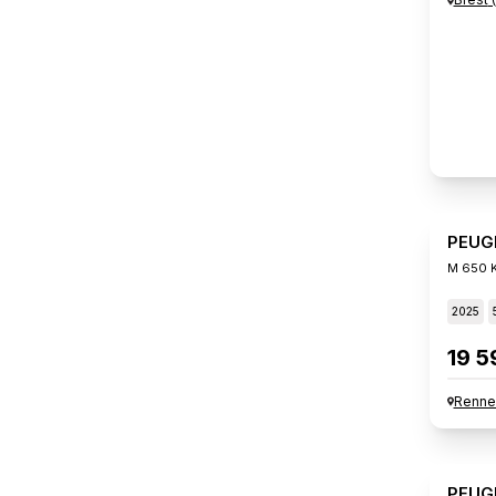
PEUG
M 650 K
2025
19 5
Renne
PEUG