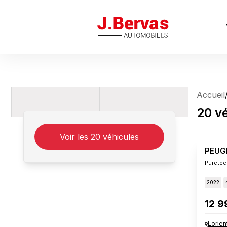
J.Bervas
Accueil
20
v
Voir les
20
véhicules
PEUG
Puretec
2022
12 9
Lorien