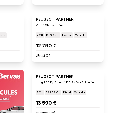
PEUGEOT PARTNER
Vti 98 Standard Pro
elle
2018
10 740 Km
Essence
Manuelle
12 790 €
Brest
(
29
)
PEUGEOT PARTNER
Long 950 Kg Bluehdi 130 Ss Bvm6 Premium
2021
89 988 Km
Diesel
Manuelle
13 590 €
Rennes
(
35
)