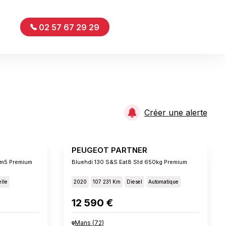
02 57 67 29 29
Créer une alerte
PEUGEOT PARTNER
vm5 Premium
Bluehdi 130 S&s Eat8 Std 650kg Premium
lle
2020
107 231 Km
Diesel
Automatique
12 590 €
Mans
(
72
)