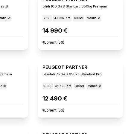
 Eat8
Bhdi 100 S&s Standard 650kg Premium
matique
2021
33 092 Km
Diesel
Manuelle
14 990 €
Lorient
(
56
)
PEUGEOT PARTNER
Premium
Bluehdi 75 S&s 650kg Standard Pro
elle
2020
35 820 Km
Diesel
Manuelle
12 490 €
Lorient
(
56
)