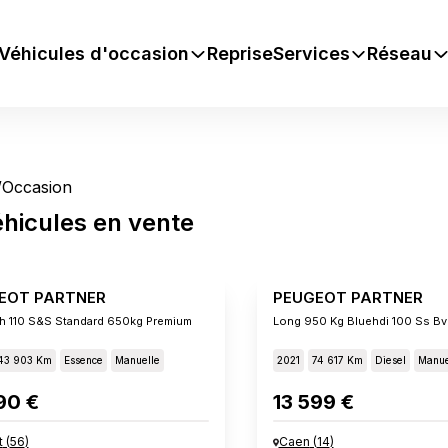
Véhicules d'occasion
Reprise
Services
Réseau
/
Occasion
éhicules
en vente
EOT PARTNER
PEUGEOT PARTNER
h 110 S&s Standard 650kg Premium
Long 950 Kg Bluehdi 100 Ss B
43 903 Km
Essence
Manuelle
2021
74 617 Km
Diesel
Manue
90 €
13 599 €
t
(
56
)
Caen
(
14
)