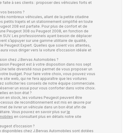
faite à ses clients : proposer des véhicules forts et
 vos besoins ?
 nombreux véhicules, allant de la petite citadine
des petits trajets et un stationnement simplifié en toute
ugeot 208 est parfaite. Pour plus de confort et de
 une Peugeot 308 ou Peugeot 2008, en fonction de
un SUV. Les professionnels ayant besoin de déplacer
nt s’appuyer sur une gamme utilitaire de qualité,
e Peugeot Expert. Quelles que soient vos attentes,
ura vous diriger vers la voiture d’occasion idéale et
sion chez J.Bervas Automobiles ?
asion Peugeot est à votre disposition dans nos sept
Une telle diversité nous permet de vous proposer un
votre budget. Pour faire votre choix, vous pouvez vous
e site web, qui ne fera apparaître que les voitures
z solliciter les conseils de notre équipe commerciale.
éserver un essai pour vous conforter dans votre choix.
lles en bon état ?
ion en stock, les voitures Peugeot peuvent être
ocessus de reconditionnement est mis en œuvre par
et de livrer un véhicule dans un bon état afin de
étaire. Vous pouvez en savoir plus sur
le
mobiles
en consultant plus en détails notre site
eugeot d’occasion ?
n disponibles chez J.Bervas Automobiles sont dotées