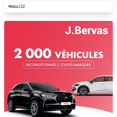
Mans
(
72
)