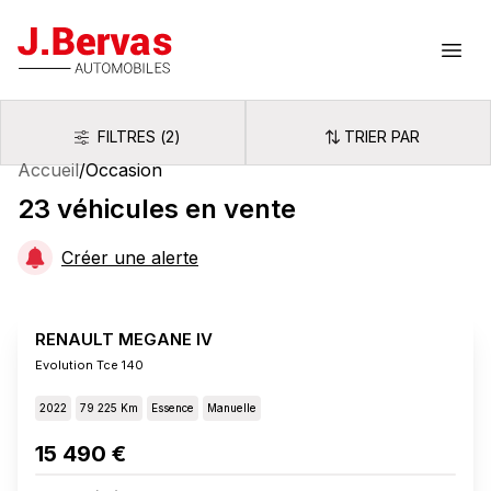
J.Bervas
Ouvr
FILTRES
(
2
)
TRIER PAR
Filtres
Trier par
Accueil
/
Occasion
23
véhicules
en vente
Créer une alerte
RENAULT MEGANE IV
Evolution Tce 140
2022
79 225 Km
Essence
Manuelle
15 490 €