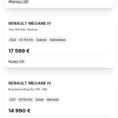
Rennes
(
35
)
RENAULT MEGANE IV
Tce 140 Edc Techno
2022
54 745 Km
Essence
Automatique
17 599 €
Caen
(
14
)
RENAULT MEGANE IV
Business Blue Dci 115 -21b
2021
59 162 Km
Diesel
Manuelle
14 990 €