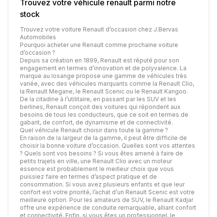
Trouvez votre véhicule
renault
parmi notre
stock
Trouvez votre voiture Renault d’occasion chez J.Bervas
Automobiles
Pourquoi acheter une Renault comme prochaine voiture
d’occasion ?
Depuis sa création en 1899, Renault est réputé pour son
engagement en termes d’innovation et de polyvalence. La
marque au losange propose une gamme de véhicules très
variée, avec des véhicules marquants comme la Renault Clio,
la Renault Megane, le Renault Scenic ou le Renault Kangoo.
De la citadine à l’utilitaire, en passant par les SUV et les
berlines, Renault conçoit des voitures qui répondent aux
besoins de tous les conducteurs, que ce soit en termes de
gabarit, de confort, de dynamisme et de connectivité.
Quel véhicule Renault choisir dans toute la gamme ?
En raison de la largeur de la gamme, il peut être difficile de
choisir la bonne voiture d’occasion. Quelles sont vos attentes
? Quels sont vos besoins ? Si vous êtes amené à faire de
petits trajets en ville, une Renault Clio avec un moteur
essence est probablement le meilleur choix que vous
puissiez faire en termes d’aspect pratique et de
consommation. Si vous avez plusieurs enfants et que leur
confort est votre priorité, l’achat d’un Renault Scenic est votre
meilleure option. Pour les amateurs de SUV, le Renault Kadjar
offre une expérience de conduite remarquable, alliant confort
et connectivité. Enfin, si vous êtes un professionnel, le