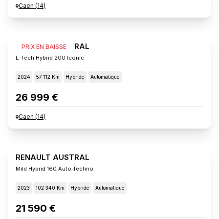
Caen
(
14
)
RENAULT AUSTRAL
PRIX EN BAISSE
E-Tech Hybrid 200 Iconic
2024
57 112 Km
Hybride
Automatique
26 999 €
Caen
(
14
)
RENAULT AUSTRAL
Mild Hybrid 160 Auto Techno
2023
102 340 Km
Hybride
Automatique
21 590 €