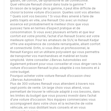
gabarit, de confort, de dynamisme et de connectivité.
Quel véhicule Renault choisir dans toute la gamme ?
En raison de la largeur de la gamme, il peut être difficile de
choisir la bonne voiture d’occasion. Quelles sont vos attentes
? Quels sont vos besoins ? Si vous êtes amené à faire de
petits trajets en ville, une Renault Clio avec un moteur
essence est probablement le meilleur choix que vous
puissiez faire en termes d’aspect pratique et de
consommation. Si vous avez plusieurs enfants et que leur
confort est votre priorité, l’achat d’un Renault Scenic est votre
meilleure option. Pour les amateurs de SUV, le Renault Kadjar
offre une expérience de conduite remarquable, alliant confort
et connectivité. Enfin, si vous êtes un professionnel, le
Renault Kangoo est un utilitaire polyvalent qui vous permettra
de transporter vos marchandises et matériel en toute
simplicité. Votre conseiller J.Bervas Automobiles est
également présent pour vous conseiller et vous diriger vers la
voiture d’occasion Renault la plus adaptée à vos besoins et à
votre budget.
Pourquoi acheter votre voiture Renault d’occasion chez
J.Bervas Automobiles ?
Plus de 300 voitures Renault vous attendent à travers nos
sept points de vente. Un large choix vous attend, vous
permettant de trouver le véhicule adapté à vos besoins, dans
les limites du budget que vous pouvez investir dans l’achat
d’une voiture d’occasion. Nos équipes commerciales vous
accompagnent dans votre choix et la recherche de votre
véhicule, en vous distillant leurs conseils et en vous