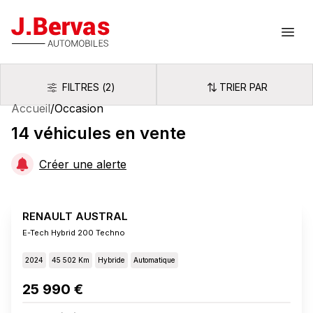
J.Bervas
Ouvr
FILTRES
(
2
)
TRIER PAR
Filtres
Trier par
Accueil
/
Occasion
14
véhicules
en vente
Créer une alerte
RENAULT AUSTRAL
E-Tech Hybrid 200 Techno
2024
45 502 Km
Hybride
Automatique
25 990 €