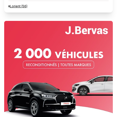
Lorient
(
56
)