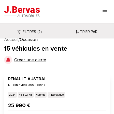
J.Bervas
Ouvr
FILTRES
(
2
)
TRIER PAR
Filtres
Trier par
Accueil
/
Occasion
15
véhicules
en vente
Créer une alerte
RENAULT AUSTRAL
E-Tech Hybrid 200 Techno
2024
45 502 Km
Hybride
Automatique
25 990 €