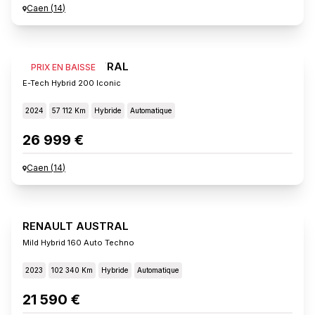
Caen
(
14
)
RENAULT AUSTRAL
PRIX EN BAISSE
E-Tech Hybrid 200 Iconic
2024
57 112 Km
Hybride
Automatique
26 999 €
Caen
(
14
)
RENAULT AUSTRAL
Mild Hybrid 160 Auto Techno
2023
102 340 Km
Hybride
Automatique
21 590 €