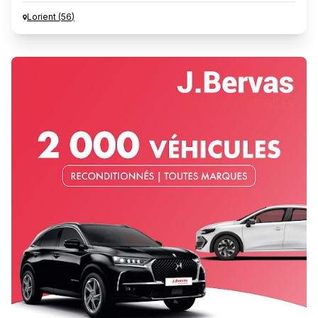
Lorient
(
56
)